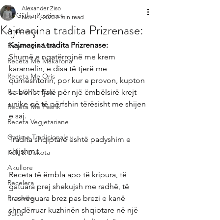
Alexander Ziso
Te Gjitha Postimet
Nov 14, 2020
2 min read
Kajmaçina tradita Prizrenase:
Antipasta
Kajmaçina tradita Prizrenase:
Receta me Mish
Shumë e ngatërrojnë me krem 
Receta Me Makarona
karamelin, e disa të tjerë me 
Receta Me Oris
qumështorin, por kur e provon, kupton 
Receta Per Sup
se bëhet fjalë për një ëmbëlsirë krejt 
unike që të përfshin tërësisht me shijen 
Receta Me Peshk
e saj.
Receta Vegjetariane
Gatime Tradicionale
Tradita shqiptare është padyshim e 
shijshme.
Kek & Biskota
Akullore
Receta të ëmbla apo të kripura, të 
Recelera
gatuara prej shekujsh me radhë, të 
Brumera
trashëguara brez pas brezi e kanë 
shndërruar kuzhinën shqiptare në një 
Salca