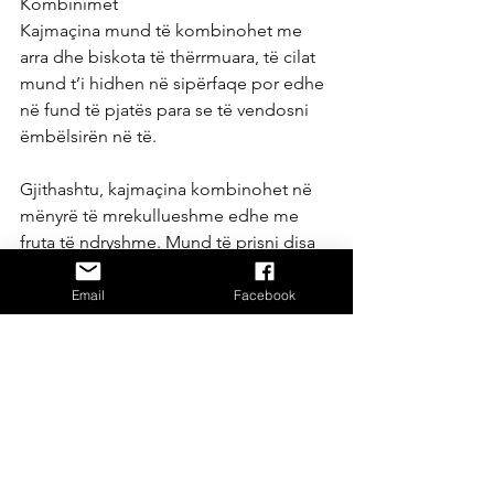
Kombinimet
Kajmaçina mund të kombinohet me 
arra dhe biskota të thërrmuara, të cilat 
mund t’i hidhen në sipërfaqe por edhe 
në fund të pjatës para se të vendosni 
ëmbëlsirën në të.
Gjithashtu, kajmaçina kombinohet në 
mënyrë të mrekullueshme edhe me 
fruta të ndryshme. Mund të prisni disa 
luleshtrudhe dhe banane në kubikë të 
vegjël dhe t’i vendosni në sipërfaqen e 
Email
Facebook
saj.
Tjetër kombinim i shijshëm është edhe 
vendosja e lëkurave të grira të 
limonëve ose portokalleve si dhe 
frutave të thata në sipërfaqe të 
kajmaçinës.