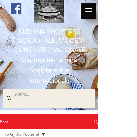
K
S
UZHINA
HQIPTARE
T
M
RADICIONALE,
ODERN
D
I
E
HE
NTERNACIONALE
Gatimet me te mira
Shqiptare dhe
Internacionale
Post
Te Gjitha Postimet