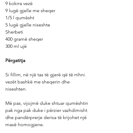
9 kokrra vezë
9 lugë gjelle me sheqer
1/5 l qumësht
5 lugë gjelle niseshte
Sherbeti
400 gramë sheqer
300 ml ujë
Përgatitja
Si fillim, në një tas të gjerë që të rrihni 
vezët bashkë me sheqerin dhe 
niseshten.
Më pas, vijojmë duke shtuar qumështin 
pak nga pak duke i përzier vazhdimisht 
dhe pandërprerje derisa të krijohet një 
masë homogjene.