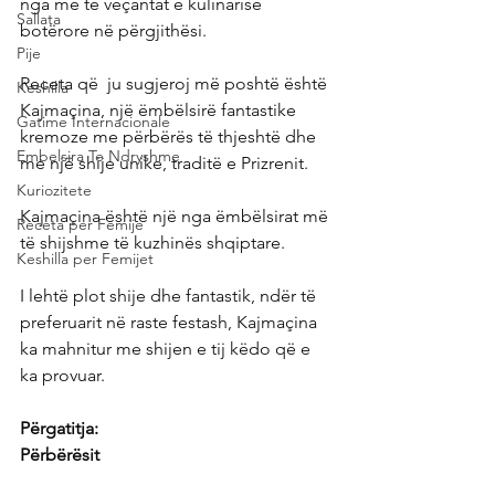
nga më të veçantat e kulinarisë 
Sallata
botërore në përgjithësi.
Pije
Receta që  ju sugjeroj më poshtë është 
Keshilla
Kajmaçina, një ëmbëlsirë fantastike 
Gatime Internacionale
kremoze me përbërës të thjeshtë dhe 
Embelsira Te Ndryshme
me një shije unike, traditë e Prizrenit.
Kuriozitete
Kajmaçina është një nga ëmbëlsirat më 
Receta per Femije
të shijshme të kuzhinës shqiptare.
Keshilla per Femijet
I lehtë plot shije dhe fantastik, ndër të 
preferuarit në raste festash, Kajmaçina 
ka mahnitur me shijen e tij këdo që e 
ka provuar.
Përgatitja:
Përbërësit