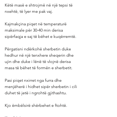
Këtë masë e shtrojmë në një tepsi të 
nxehtë, të lyer me pak vaj.
Kajmakçina piqet në temperaturë 
maksimale për 30-40 min derisa 
sipërfaqja e saj të bëhet e kuqërremtë.
Përgatisni ndërkohë sherbetin duke 
hedhur në një tenxhere sheqerin dhe 
ujin dhe duke i lënë të vlojnë derisa 
masa të bëhet të formën e sherbetit.
Pasi piqet nxirret nga furra dhe 
menjëherë i hidhet sipër sherbetin i cili 
duhet të jetë i ngrohtë gjithashtu.
Kjo ëmbëlsirë shërbehet e ftohtë.