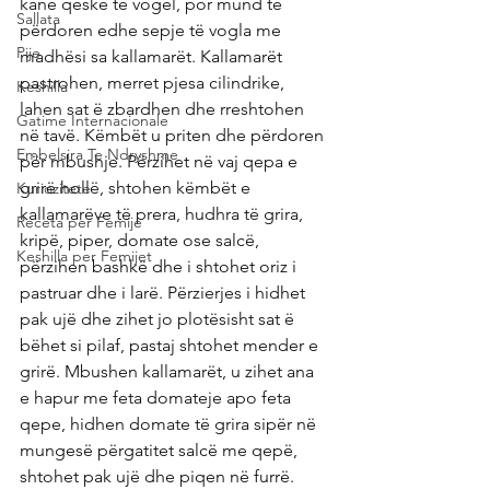
kanë qeskë të vogël, por mund të 
Sallata
përdoren edhe sepje të vogla me 
Pije
madhësi sa kallamarët. Kallamarët 
pastrohen, merret pjesa cilindrike, 
Keshilla
lahen sat ë zbardhen dhe rreshtohen 
Gatime Internacionale
në tavë. Këmbët u priten dhe përdoren 
Embelsira Te Ndryshme
për mbushje. Përzihet në vaj qepa e 
grirë hollë, shtohen këmbët e 
Kuriozitete
kallamarëve të prera, hudhra të grira, 
Receta per Femije
kripë, piper, domate ose salcë, 
Keshilla per Femijet
përzihen bashkë dhe i shtohet oriz i 
pastruar dhe i larë. Përzierjes i hidhet 
pak ujë dhe zihet jo plotësisht sat ë 
bëhet si pilaf, pastaj shtohet mender e 
grirë. Mbushen kallamarët, u zihet ana 
e hapur me feta domateje apo feta 
qepe, hidhen domate të grira sipër në 
mungesë përgatitet salcë me qepë, 
shtohet pak ujë dhe piqen në furrë. 