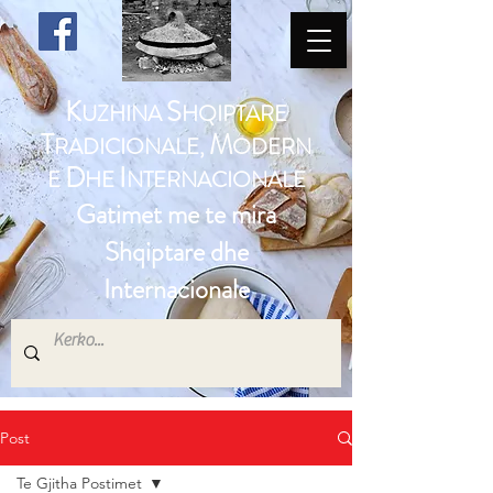
K
S
UZHINA
HQIPTARE
T
M
RADICIONALE,
ODERN
D
I
E
HE
NTERNACIONALE
Gatimet me te mira
Shqiptare dhe
Internacionale
Post
Te Gjitha Postimet