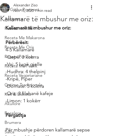
Alexander Ziso
Te Gjitha Postimet
Nov 15, 2020
1 min read
Kallamarë të mbushur me oriz:
Antipasta
Kallamarë të mbushur me oriz:
Receta me Mish
Receta Me Makarona
Përbërësit:
Receta Me Oris
4-5 Kallamarë
Receta Per Sup
-Qepë: 3 kokrra
-Vaj: 5 lugë gjelle
Receta Me Peshk
-Hudhra: 4 thelpinj
Receta Vegjetariane
-Kripë, Piper
Gatime Tradicionale
-Domate: 5 kokrra
-Oriz: 3 filxhanë kafeje
Kek & Biskota
-Limon: 1 kokërr
Akullore
Recelera
Përgatitja
Brumera
Për mbushje përdoren kallamarë sepse 
Salca