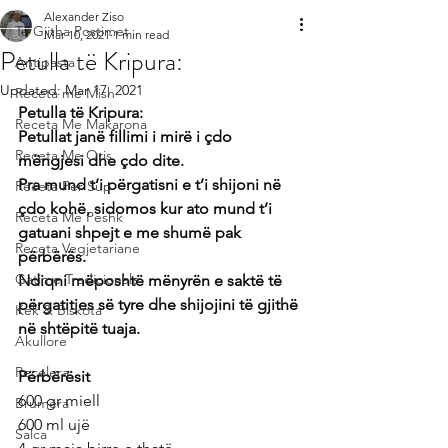
Alexander Ziso
Te Gjitha Postimet
Mar 10, 2021
1 min read
Petulla të Kripura:
Antipasta
Updated:
Mar 17, 2021
Receta me Mish
Petulla të Kripura:
Receta Me Makarona
Petullat janë fillimi i mirë i çdo 
Receta Me Oris
mëngjesi dhe çdo dite.
Pra mund t’i përgatisni e t’i shijoni në 
Receta Per Sup
çdo kohë, sidomos kur ato mund t’i 
Receta Me Peshk
gatuani shpejt e me shumë pak 
Receta Vegjetariane
përbërës.
Gatime Tradicionale
Ndiqni mëposhtë mënyrën e saktë të 
përgatitjes së tyre dhe shijojini të gjithë 
Kek & Biskota
në shtëpitë tuaja.
Akullore
Recelera
Përbërësit
600 gr miell
Brumera
600 ml ujë
Salca