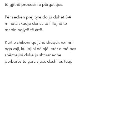
të gjithë procesin e përgatitjes.
Për secliën prej tyre do ju duhet 3-4 
minuta skuqje derisa të fillojnë të 
marrin ngjyrë të artë.
Kurt ë shikoni që janë skuqur, nxirrini 
nga vaji, kullojini në një letër e më pas 
shërbejini duke ju shtuar edhe 
përbërës të tjera sipas dëshirës tuaj.