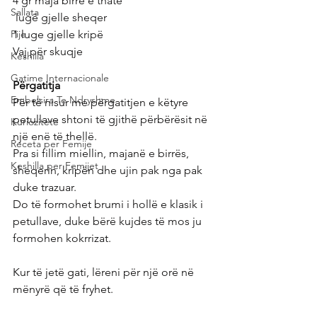
4 gr maja birre e thatë
Sallata
 lugë gjelle sheqer
Pije
1 luge gjelle kripë
Vaj për skuqje
Keshilla
Gatime Internacionale
Përgatitja
Embelsira Te Ndryshme
Për të nisur me përgatitjen e këtyre 
petullave shtoni të gjithë përbërësit në 
Kuriozitete
një enë të thellë.
Receta per Femije
Pra si fillim miellin, majanë e birrës, 
Keshilla per Femijet
sheqerin, kripën dhe ujin pak nga pak 
duke trazuar.
Do të formohet brumi i hollë e klasik i 
petullave, duke bërë kujdes të mos ju 
formohen kokrrizat.
Kur të jetë gati, lëreni për një orë në 
mënyrë që të fryhet.