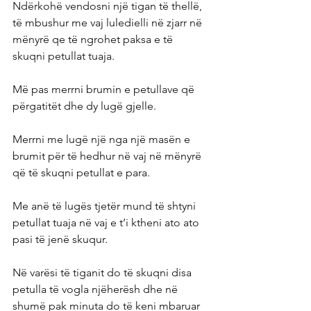
Ndërkohë vendosni një tigan të thellë, 
të mbushur me vaj luledielli në zjarr në 
mënyrë qe të ngrohet paksa e të 
skuqni petullat tuaja.
Më pas merrni brumin e petullave që 
përgatitët dhe dy lugë gjelle.
Merrni me lugë një nga një masën e 
brumit për të hedhur në vaj në mënyrë 
që të skuqni petullat e para.
Me anë të lugës tjetër mund të shtyni 
petullat tuaja në vaj e t’i ktheni ato ato 
pasi të jenë skuqur.
Në varësi të tiganit do të skuqni disa 
petulla të vogla njëherësh dhe në 
shumë pak minuta do të keni mbaruar 