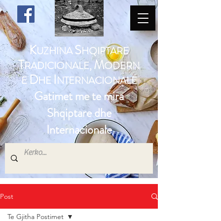
K
S
UZHINA
HQIPTARE
T
M
RADICIONALE,
ODERN
D
I
E
HE
NTERNACIONALE
Gatimet me te mira
Shqiptare dhe
Internacionale
Post
Te Gjitha Postimet