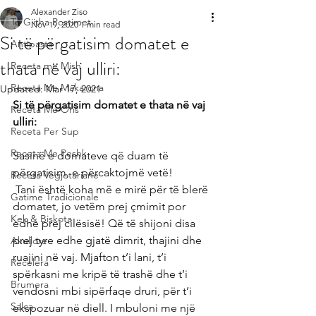
Alexander Ziso
Te Gjitha Postimet
Nov 19, 2020
1 min read
Si të përgatisim domatet e
Antipasta
thata në vaj ulliri:
Receta me Mish
Receta Me Makarona
Updated:
Mar 17, 2021
Si të përgatisim domatet e thata në vaj 
Receta Me Oris
ulliri:
Receta Per Sup
Receta Me Peshk
Sasinë e domateve që duam të 
përgatisim, e përcaktojmë vetë!
Receta Vegjetariane
 Tani është koha më e mirë për të blerë 
Gatime Tradicionale
domatet, jo vetëm prej çmimit por 
Kek & Biskota
edhe prej cilësisë! Që të shijoni disa 
prej tyre edhe gjatë dimrit, thajini dhe 
Akullore
ruajini në vaj. Mjafton t’i lani, t’i 
Recelera
spërkasni me kripë të trashë dhe t’i 
Brumera
vendosni mbi sipërfaqe druri, për t’i 
Salca
ekspozuar në diell. I mbuloni me një 