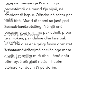
napë në mënyrë që t’i ruani nga 
Sallata
papastërtitë që mund t’ju vijnë, në 
Pije
ambient të hapur. Qëndrojnë ashtu për 
Keshilla
pesë ditë. Mund të themi se janë gati 
kur nuk kanë më lëng. Në një enë, 
Gatime Internacionale
përziejmë vaj ulliri me pak uthull, piper 
Embelsira Te Ndryshme
të zi kokërr, pak dafinë dhe fare pak 
Kuriozitete
kripë. Në disa enë qelqi fusim domatet 
Receta per Femije
e thata dhe i shtojmë secilës nga masa 
e vajit. I mbyllim mirë dhe i lëmë enët 
Keshilla per Femijet
përmbysë përgjatë natës. I hapim 
atëherë kur duam t’i përdorim. 