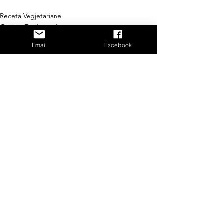
Receta Vegjetariane
Gatime Tradicionale
Keshilla
Email
Facebook
See All
Recent Posts