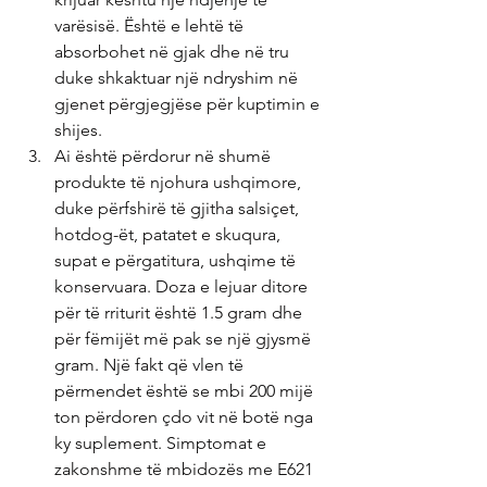
varësisë. Është e lehtë të 
absorbohet në gjak dhe në tru 
duke shkaktuar një ndryshim në 
gjenet përgjegjëse për kuptimin e 
shijes.
Ai është përdorur në shumë 
produkte të njohura ushqimore, 
duke përfshirë të gjitha salsiçet, 
hotdog-ët, patatet e skuqura, 
supat e përgatitura, ushqime të 
konservuara. Doza e lejuar ditore 
për të rriturit është 1.5 gram dhe 
për fëmijët më pak se një gjysmë 
gram. Një fakt që vlen të 
përmendet është se mbi 200 mijë 
ton përdoren çdo vit në botë nga 
ky suplement. Simptomat e 
zakonshme të mbidozës me E621 