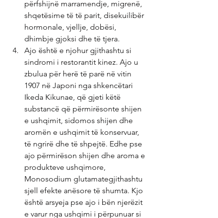
përfshijnë marramendje, migrenë, 
shqetësime të të parit, disekuilibër 
hormonale, vjellje, dobësi, 
dhimbje gjoksi dhe të tjera.
Ajo është e njohur gjithashtu si 
sindromi i restorantit kinez. Ajo u 
zbulua për herë të parë në vitin 
1907 në Japoni nga shkencëtari 
Ikeda Kikunae, që gjeti këtë 
substancë që përmirësonte shijen 
e ushqimit, sidomos shijen dhe 
aromën e ushqimit të konservuar, 
të ngrirë dhe të shpejtë. Edhe pse 
ajo përmirëson shijen dhe aroma e 
produkteve ushqimore, 
Monosodium glutamategjithashtu 
sjell efekte anësore të shumta. Kjo 
është arsyeja pse ajo i bën njerëzit 
e varur nga ushqimi i përpunuar si 