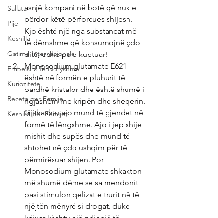
asnjë kompani në botë që nuk e 
Sallata
përdor këtë përforcues shijesh. 
Pije
Kjo është një nga substancat më 
Keshilla
të dëmshme që konsumojnë çdo 
Gatime Internacionale
ditë, edhe pa e kuptuar!
Monosodium glutamate E621 
Embelsira Te Ndryshme
është në formën e pluhurit të 
Kuriozitete
bardhë kristalor dhe është shumë i 
Receta per Femije
ngjashëm me kripën dhe sheqerin. 
Gjithashtu ajo mund të gjendet në 
Keshilla per Femijet
formë të lëngshme. Ajo i jep shije 
mishit dhe supës dhe mund të 
shtohet në çdo ushqim për të 
përmirësuar shijen. Por 
Monosodium glutamate shkakton 
më shumë dëme se sa mendonit 
pasi stimulon qelizat e trurit në të 
njëjtën mënyrë si drogat, duke 
krijuar kështu një ndjenjë të 