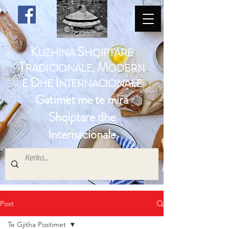
K
S
UZHINA
HQIPTARE
T
M
RADICIONALE,
ODERN
D
I
E
HE
NTERNACIONALE
Gatimet me te mira
Shqiptare dhe
Internacionale
Post
Te Gjitha Postimet