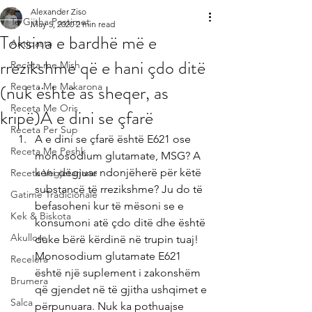
Alexander Ziso
Te Gjitha Postimet
May 5, 2020
2 min read
Toksina e bardhë më e
Antipasta
rrezikshme që e hani çdo ditë
Receta me Mish
(nuk është as sheqer, as
Receta Me Makarona
Receta Me Oris
kripë)A e dini se çfarë
Receta Per Sup
A e dini se çfarë është E621 ose 
Receta Me Peshk
monosodium glutamate, MSG? A 
keni dëgjuar ndonjëherë për këtë 
Receta Vegjetariane
substancë të rrezikshme? Ju do të 
Gatime Tradicionale
befasoheni kur të mësoni se e 
Kek & Biskota
konsumoni atë çdo ditë dhe është 
Akullore
duke bërë kërdinë në trupin tuaj! 
Monosodium glutamate E621 
Recelera
është një suplement i zakonshëm 
Brumera
që gjendet në të gjitha ushqimet e 
Salca
përpunuara. Nuk ka pothuajse 