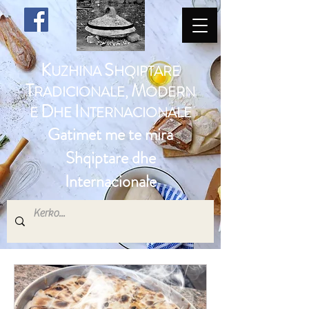
K
S
UZHINA
HQIPTARE
T
M
RADICIONALE,
ODERN
D
I
E
HE
NTERNACIONALE
Gatimet me te mira
Shqiptare dhe
Internacionale