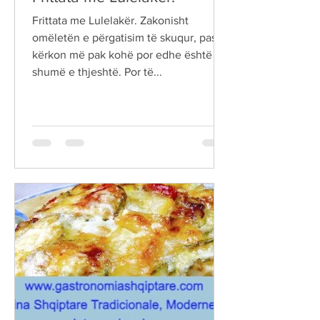
Frittata me Lulelakër. Zakonisht
omëletën e përgatisim të skuqur, pasi
kërkon më pak kohë por edhe është
shumë e thjeshtë. Por të...