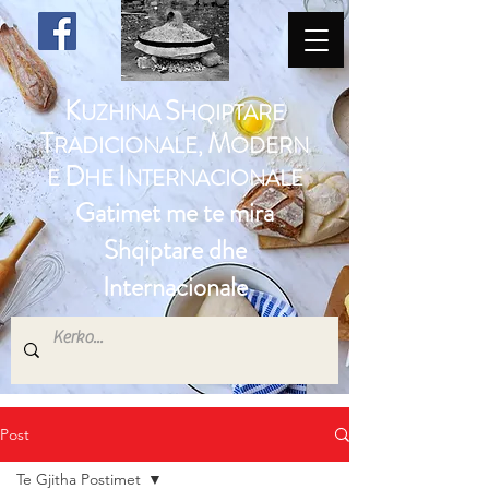
K
S
UZHINA
HQIPTARE
T
M
RADICIONALE,
ODERN
D
I
E
HE
NTERNACIONALE
Gatimet me te mira
Shqiptare dhe
Internacionale
Post
Te Gjitha Postimet