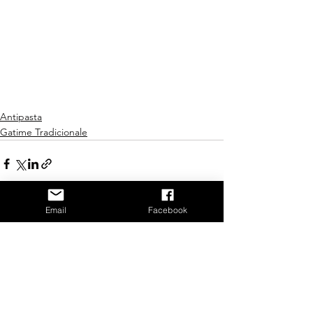
Antipasta
Gatime Tradicionale
Email
Facebook
See All
Recent Posts