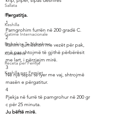
krip, piper, sipas deshires
Sallata
Pije
Pergatitja.
1
Keshilla
Parngrohim furrën në 200 gradë C.
Gatime Internacionale
2
Embelsira Te Ndryshme
Rahim qumështin me vezët për pak, 
më pas shtojmë të gjithë përbërësit 
Kuriozitete
me lart, i përzjejm mirë.
Receta per Femije
3
Keshilla per Femijet
Në një tepsi të lyer me vaj, shtrojmë 
masën e përgatitur.
4
Pjekja në furrë të parngrohur në 200 gr 
c për 25 minuta. 
Ju bëftë mirë.