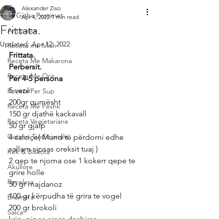
Alexander Ziso
Te Gjitha Postimet
Apr 4, 2022
1 min read
Frittata.
Antipasta
Updated:
Apr 12, 2022
Receta me Mish
Frittata.
Receta Me Makarona
Perbersit.
Receta Me Oris
Per 4-5 persona
5 vezë
Receta Per Sup
200gr qumësht
Receta Me Peshk
150 gr djathë kackavall
Receta Vegjetariane
50 gr gjalp
Gatime Tradicionale
4 salciçe( Mund të përdorni edhe 
sallam sipsas oreksit tuaj )
Kek & Biskota
2 qep te njoma ose 1 kokerr qepe te 
Akullore
grire holle
Recelera
50 gr majdanoz
100 gr kërpudha të grira te vogel
Brumera
200 gr brokoli
Salca