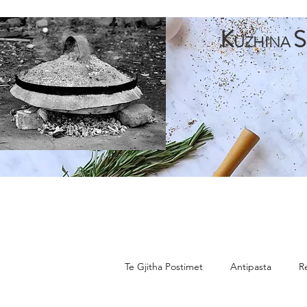
K
S
UZHINA
Faqja Kryesore
Antipasta
Pjata te Para
Pja
Te Gjitha Postimet
Antipasta
R