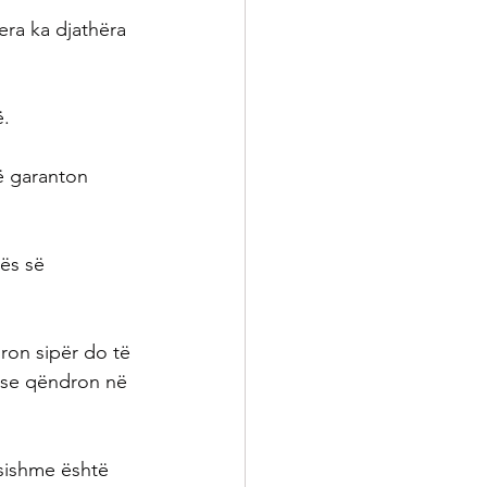
era ka djathëra 
ë.
ë garanton 
ës së 
ron sipër do të 
ëse qëndron në 
sishme është 