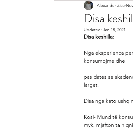
Alexander Ziso
Nov
Receta Me Peshk
Receta Vegj
Disa keshil
Updated:
Jan 18, 2021
Salca
Sallata
Pije
Ke
Disa keshilla:
Nga eksperienca per
Receta per Femije
Keshilla pe
konsumojme dhe 
pas dates se skadenc
larget.
Disa nga keto ushqi
Kosi- Mund të konsum
myk, mjafton ta hiqn