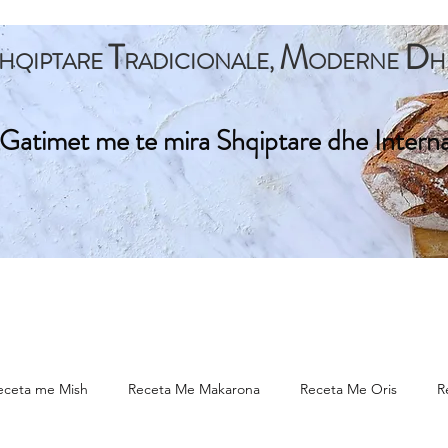
T
M
D
HQIPTARE
RADICIONALE,
ODERNE
H
Gatimet me te mira Shqiptare dhe Intern
ta Kryesore
Gatime Tradicionale
Gatime Internacionale
eceta me Mish
Receta Me Makarona
Receta Me Oris
R