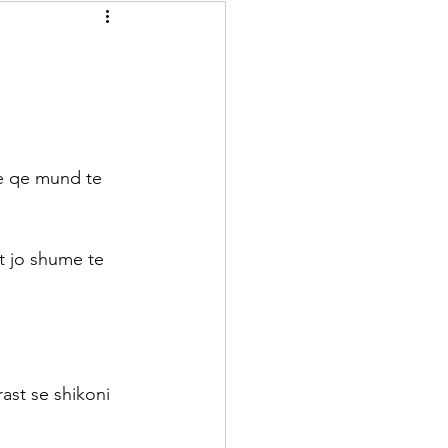
Recelera
Brumera
Kuriozitete
e qe mund te 
t jo shume te 
ast se shikoni 