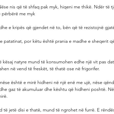
Nëse nis që të shfaq pak myk, hiqeni me thikë. Ndër të tj
të përbërë me myk
dhe e kripës që gjendet në to, bën që të rezistojnë gjat
 te patatinat, por këtu është prania e madhe e sheqerit q
ë kësaj natyre mund të konsumohen edhe një vit pas dat
en në vend të freskët, të thatë ose në frigorifer.
 nëse është e mirë hidheni në një enë me ujë, nëse qënd
 dhe gaz të akumuluar dhe kështu që hidheni poshtë. N
irë.
ë jetë disi e thatë, mund të ngrohet në furrë. E rëndë