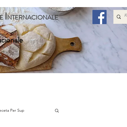
I
E
NTERNACIONALE
acionale
Embelsira
Speciale
Per Femijet
Me Shum
eceta Per Sup