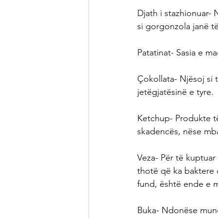
Djath i stazhionuar- 
si gorgonzola janë 
Patatinat- Sasia e ma
Çokollata- Njësoj si
jetëgjatësinë e tyre.
Ketchup- Produkte t
skadencës, nëse mbah
Veza- Për të kuptuar
thotë që ka baktere
fund, është ende e m
Buka- Ndonëse mund t