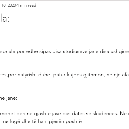
 18, 2020
1 min read
etariane
Gatime Tradicionale
Kek & Biskota
Akullore
la:
shilla
Gatime Internacionale
Embelsira Te Ndryshme
sonale por edhe sipas disa studiuseve jane disa ushqim
r Femijet
es,por natyrisht duhet patur kujdes gjithmon, ne nje afa
me jane:
ohet deri në gjashtë javë pas datës së skadencës. Në r
i me lugë dhe të hani pjesën poshtë