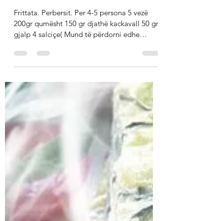
Alexander Ziso
Apr 4, 2022
1 min read
Frittata.
Frittata. Perbersit. Per 4-5 persona 5 vezë
200gr qumësht 150 gr djathë kackavall 50 gr
gjalp 4 salciçe( Mund të përdorni edhe
sallam...