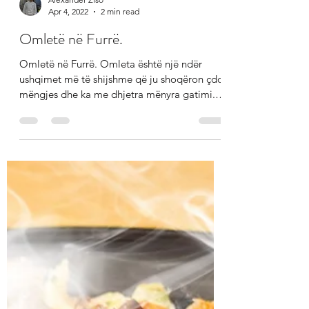
Alexander Ziso
Apr 4, 2022
2 min read
Omletë në Furrë.
Omletë në Furrë. Omleta është një ndër
ushqimet më të shijshme që ju shoqëron çdo
mëngjes dhe ka me dhjetra mënyra gatimi.
Për të...