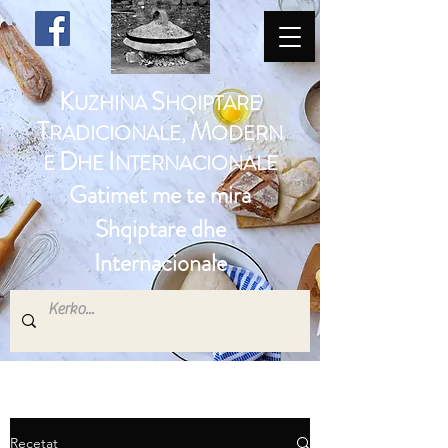
K
S
UZHINA
HQIPTARE
T
M
RADICIONALE,
ODERN
D
I
E
HE
NTERNACIONALE
Gatimet me te mira
Shqiptare dhe
Internacionale
Recetat