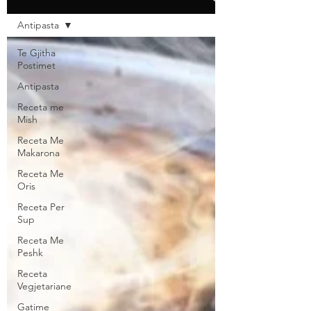
Antipasta
Te Gjitha
Postimet
Antipasta
Receta me
Mish
Receta Me
Makarona
Receta Me
Oris
Receta Per
Sup
Receta Me
Peshk
Receta
Vegjetariane
Gatime