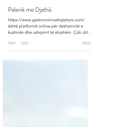
Alexander Ziso
Apr 5, 2022
2 min read
Palanik me Djathë.
https://www.gastronomiashqiptare.com/
është platformë online për dashamirët e
kuzhinës dhe ushqimit të shijshëm. Çdo ditë,
stafi jonë ju...