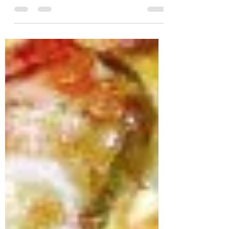
Alexander Ziso
Apr 4, 2022
2 min read
Frittata me Lulelakër.
Frittata me Lulelakër. Zakonisht omëletën e
përgatisim të skuqur, pasi kërkon më pak
kohë por edhe është shumë e thjeshtë. Por
të...