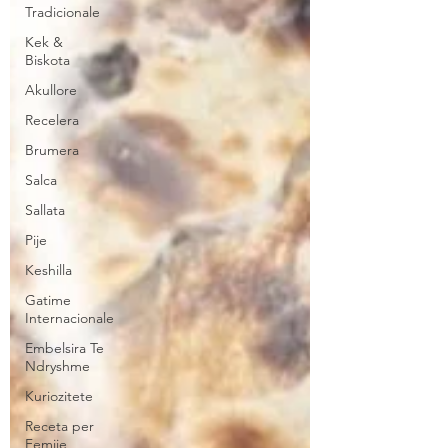
Tradicionale
Kek &
Biskota
Akullore
Recelera
Brumera
Salca
Sallata
Pije
Keshilla
Gatime
Internacionale
Embelsira Te
Ndryshme
Kuriozitete
Receta per
Femije