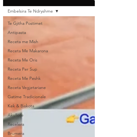
Embelsira Te Ndryshme
Te Gjitha Postimet
Antipasta
Receta me Mish
Receta Me Makarona
Receta Me Oris
Receta Per Sup
Receta Me Peshk
Receta Vegjetariane
Gatime Tradicionale
Kek & Biskota
Akullore
Recelera
Brumera