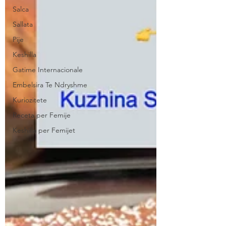
Salca
Sallata
Pije
Keshilla
Gatime Internacionale
Embelsira Te Ndryshme
Kuriozitete
Receta per Femije
Keshilla per Femijet