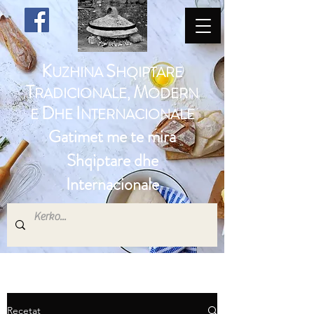
K
S
UZHINA
HQIPTARE
T
M
RADICIONALE,
ODERN
D
I
E
HE
NTERNACIONALE
Gatimet me te mira
Shqiptare dhe
Internacionale
Recetat