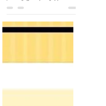
Përbërsit Përbërsit 4 banane 200gr mjell 3
veze 50gr gjalp te shkrire 150gr sheqer i zi
plure 3 luge gjelle vaje 1 luge çaje sod 1
luge...