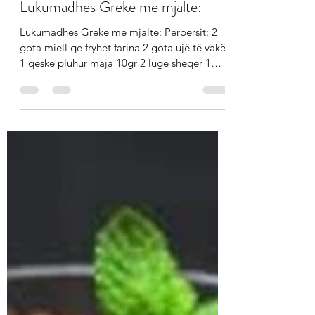
Alexander Ziso
Oct 10, 2021
1 min read
Lukumadhes Greke me mjalte:
Lukumadhes Greke me mjalte: Perbersit: 2
gota miell qe fryhet farina 2 gota ujë të vakët
1 qeskë pluhur maja 10gr 2 lugë sheqer 1
majë e...