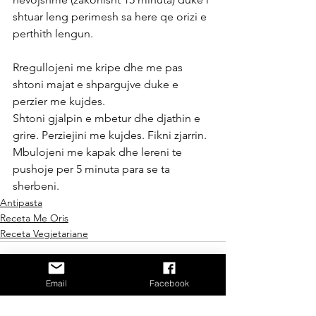
shtuar leng perimesh sa here qe orizi e 
perthith lengun.
Rregullojeni me kripe dhe me pas 
shtoni majat e shpargujve duke e 
perzier me kujdes.
Shtoni gjalpin e mbetur dhe djathin e 
grire. Perziejini me kujdes. Fikni zjarrin.
Mbulojeni me kapak dhe lereni te 
pushoje per 5 minuta para se ta 
sherbeni.
Antipasta
Receta Me Oris
Receta Vegjetariane
Email
Facebook