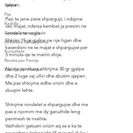
qepen.
Sallata
Pije
Pasi te jene ziere shpargujt, i ndajme 
Keshilla
vec majat, ndersa kembet ja presim ne 
Gatime Internacionale
rondele te vogla.
Shkrini 15 gr gjalpe ne nje tigan dhe 
Embelsira Te Ndryshme
kaverdisni ne te majat e shpargujve per 
Kuriozitete
5 minuta qe te marrin shije.
Receta per Femije
Ne nje tenxhere shkrijme 30 gr gjalpe 
Keshilla per Femijet
dhe 2 luge vaj ulliri dhe zbutim qepen. 
Me pas shtojme edhe orizin dhe e 
skuqim lehte.
Shtojme rondelet e shpargujve dhe me 
pas e njomim me dy garuzhde leng 
perimesh te nxehte.
Vazhdoni gatuani orizin aq sa e ka te 
nevojshme (zakonisht 15 minuta) duke i 