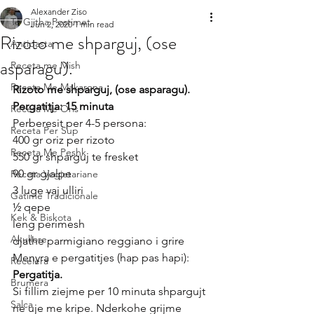
Alexander Ziso
Te Gjitha Postimet
Jun 2, 2020
1 min read
Rizoto me shparguj, (ose
Antipasta
asparagu).
Receta me Mish
Receta Me Makarona
Rizoto me shparguj, (ose asparagu).
Pergatitja: 15 minuta
Receta Me Oris
Perberesit per 4-5 persona:
Receta Per Sup
400 gr oriz per rizoto
Receta Me Peshk
550 gr shparguj te fresket
90 gr gjalpe
Receta Vegjetariane
3 luge vaj ulliri
Gatime Tradicionale
½ qepe
Kek & Biskota
leng perimesh
Akullore
djathe parmigiano reggiano i grire
Menyra e pergatitjes (hap pas hapi):
Recelera
Pergatitja.
Brumera
Si fillim ziejme per 10 minuta shpargujt 
Salca
ne uje me kripe. Nderkohe grijme 