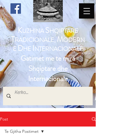
K
S
UZHINA
HQIPTARE
T
M
RADICIONALE,
ODERN
D
I
E
HE
NTERNACIONALE
Gatimet me te mira
Shqiptare dhe
Internacionale
Post
Te Gjitha Postimet