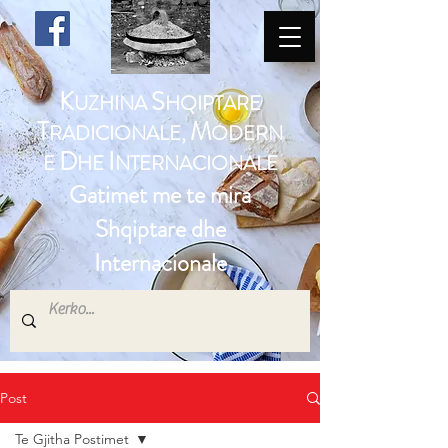
K
S
UZHINA
HQIPTARE
T
M
RADICIONALE,
ODERN
D
I
E
HE
NTERNACIONALE
Gatimet me te mira
Shqiptare dhe
Internacionale
Post
Te Gjitha Postimet