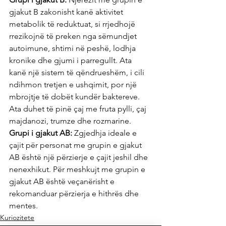
gjakut B zakonisht kanë aktivitet 
metabolik të reduktuat, si rrjedhojë 
rrezikojnë të preken nga sëmundjet 
autoimune, shtimi në peshë, lodhja 
kronike dhe gjumi i parregullt. Ata 
kanë një sistem të qëndrueshëm, i cili 
ndihmon tretjen e ushqimit, por një 
mbrojtje të dobët kundër baktereve. 
Ata duhet të pinë çaj me fruta pylli, çaj 
majdanozi, trumze dhe rozmarine.
Grupi i gjakut AB:
 Zgjedhja ideale e 
çajit për personat me grupin e gjakut 
AB është një përzierje e çajit jeshil dhe 
nenexhikut. Për meshkujt me grupin e 
gjakut AB është veçanërisht e 
rekomanduar përzierja e hithrës dhe 
mentes.
Kuriozitete