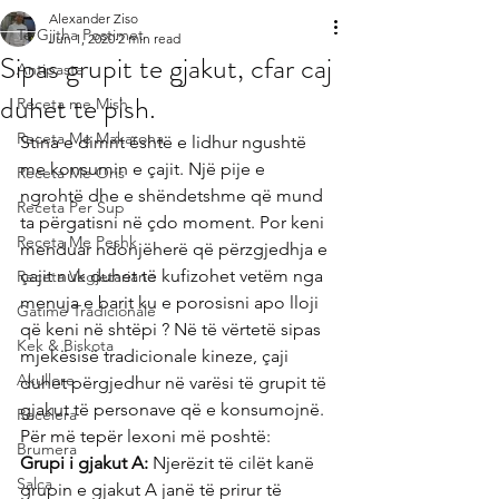
Alexander Ziso
Te Gjitha Postimet
Jun 1, 2020
2 min read
Sipas grupit te gjakut, cfar caj
Antipasta
duhet te pish.
Receta me Mish
Receta Me Makarona
Stina e dimrit është e lidhur ngushtë 
me konsumin e çajit. Një pije e 
Receta Me Oris
ngrohtë dhe e shëndetshme që mund 
Receta Per Sup
ta përgatisni në çdo moment. Por keni 
Receta Me Peshk
menduar ndonjëherë që përzgjedhja e 
çajit nuk duhet të kufizohet vetëm nga 
Receta Vegjetariane
menuja e barit ku e porosisni apo lloji 
Gatime Tradicionale
që keni në shtëpi ? Në të vërtetë sipas 
Kek & Biskota
mjekësisë tradicionale kineze, çaji 
Akullore
duhet përgjedhur në varësi të grupit të 
gjakut të personave që e konsumojnë. 
Recelera
Për më tepër lexoni më poshtë:
Brumera
Grupi i gjakut A:
 Njerëzit të cilët kanë 
Salca
grupin e gjakut A janë të prirur të 