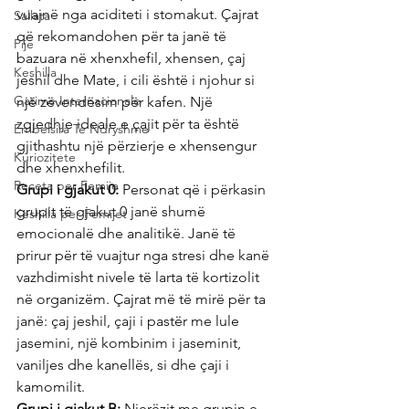
vuajnë nga aciditeti i stomakut. Çajrat 
Sallata
që rekomandohen për ta janë të 
Pije
bazuara në xhenxhefil, xhensen, çaj 
Keshilla
jeshil dhe Mate, i cili është i njohur si 
Gatime Internacionale
një zëvendësim për kafen. Një 
zgjedhje ideale e çajit për ta është 
Embelsira Te Ndryshme
gjithashtu një përzierje e xhensengur 
Kuriozitete
dhe xhenxhefilit.
Receta per Femije
Grupi i gjakut 0:
 Personat që i përkasin 
grupit të gjakut 0 janë shumë 
Keshilla per Femijet
emocionalë dhe analitikë. Janë të 
prirur për të vuajtur nga stresi dhe kanë 
vazhdimisht nivele të larta të kortizolit 
në organizëm. Çajrat më të mirë për ta 
janë: çaj jeshil, çaji i pastër me lule 
jasemini, një kombinim i jaseminit, 
vaniljes dhe kanellës, si dhe çaji i 
kamomilit.
Grupi i gjakut B:
 Njerëzit me grupin e 