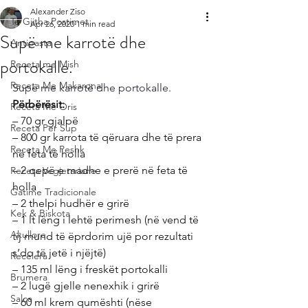
Alexander Ziso
Te Gjitha Postimet
Apr 26, 2020
1 min read
Supë me karrotë dhe
Antipasta
portokalle.
Receta me Mish
Receta Me Makarona
Supë me karrotë dhe portokalle.
Përbërësit:
Receta Me Oris
– 70 gr gjalpë
Receta Per Sup
– 800 gr karrota të qëruara dhe të prera 
Receta Me Peshk
në feta të holla
– 2 qepë e madhe e prerë në feta të 
Receta Vegjetariane
holla
Gatime Tradicionale
– 2 thelpi hudhër e grirë
Kek & Biskota
– 1 lt lëng i lehtë perimesh (në vend të 
Akullore
tij mund të ëprdorim ujë por rezultati 
s’do të jetë i njëjtë)
Recelera
– 135 ml lëng i freskët portokalli
Brumera
– 2 lugë gjelle nenexhik i grirë
Salca
– 60 ml krem qumështi (nëse 