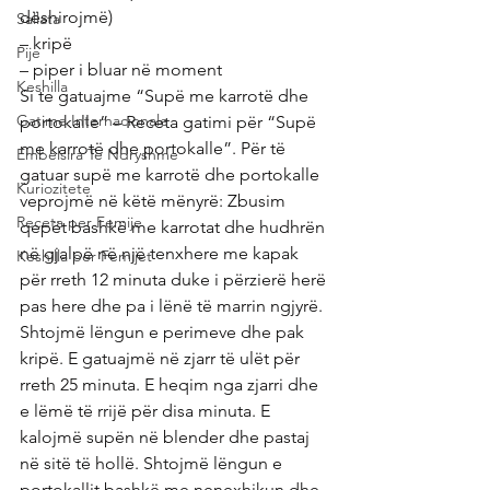
dëshirojmë)
Sallata
– kripë
Pije
– piper i bluar në moment
Keshilla
Si te gatuajme “Supë me karrotë dhe 
Gatime Internacionale
portokalle” – Receta gatimi për “Supë 
me karrotë dhe portokalle”. Për të 
Embelsira Te Ndryshme
gatuar supë me karrotë dhe portokalle 
Kuriozitete
veprojmë në këtë mënyrë: Zbusim 
Receta per Femije
qepët bashkë me karrotat dhe hudhrën 
në gjalpë në një tenxhere me kapak 
Keshilla per Femijet
për rreth 12 minuta duke i përzierë herë 
pas here dhe pa i lënë të marrin ngjyrë. 
Shtojmë lëngun e perimeve dhe pak 
kripë. E gatuajmë në zjarr të ulët për 
rreth 25 minuta. E heqim nga zjarri dhe 
e lëmë të rrijë për disa minuta. E 
kalojmë supën në blender dhe pastaj 
në sitë të hollë. Shtojmë lëngun e 
portokallit bashkë me nenexhikun dhe 