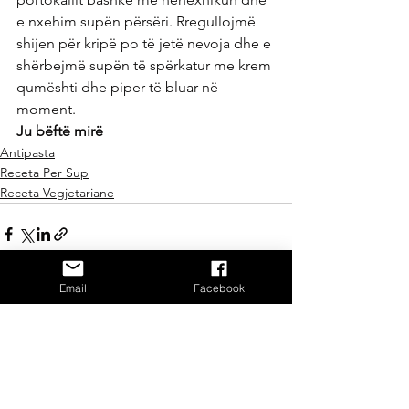
e nxehim supën përsëri. Rregullojmë 
shijen për kripë po të jetë nevoja dhe e 
shërbejmë supën të spërkatur me krem 
qumështi dhe piper të bluar në 
moment.
Ju bëftë mirë
Antipasta
Receta Per Sup
Receta Vegjetariane
Email
Facebook
See All
Recent Posts