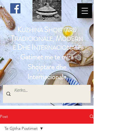
K
S
UZHINA
HQIPTARE
T
M
RADICIONALE,
ODERN
D
I
E
HE
NTERNACIONALE
Gatimet me te mira
Shqiptare dhe
Internacionale
Post
Te Gjitha Postimet