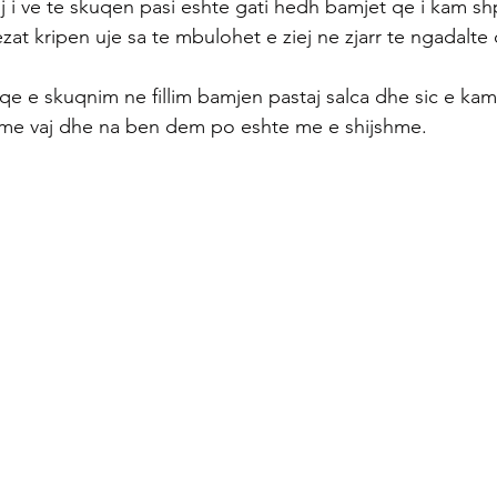
grij i ve te skuqen pasi eshte gati hedh bamjet qe i kam s
zat kripen uje sa te mbulohet e ziej ne zjarr te ngadalte 
 e skuqnim ne fillim bamjen pastaj salca dhe sic e kam
me vaj dhe na ben dem po eshte me e shijshme.