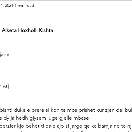
 4, 2021
1 min read
etariane
Gatime Tradicionale
Kek & Biskota
Akullore
shilla
Gatime Internacionale
Embelsira Te Ndryshme
 Alketa Hoxholli Kishta
r Femijet
 jane
 vaj
bishti duke e prere si kon te mos prishet kur zjen del buk
e dy ja hedh gjysem luge gjelle mbase
i perzier kjo behet ti dale ajo si jarge qe ka bamja ne te n