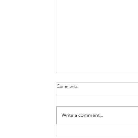
Comments
Write a comment...
Tavë me makarona e mish pule.