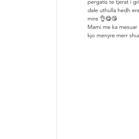
pergatis te tjerat i 
dale uthulla hedh ere
mire 👌😋😘
Mami me ka mesuar qe
kjo menyre merr shu