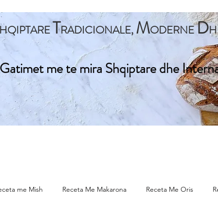
T
M
D
HQIPTARE
RADICIONALE,
ODERNE
H
Gatimet me te mira Shqiptare dhe Intern
ta Kryesore
Gatime Tradicionale
Gatime Internacionale
eceta me Mish
Receta Me Makarona
Receta Me Oris
R