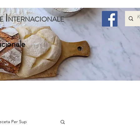
I
E
NTERNACIONALE
acionale
Embelsira
Speciale
Per Femijet
Me Shum
eceta Per Sup