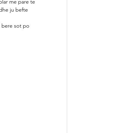
hplar me pare te 
dhe ju befte 
 bere sot po 