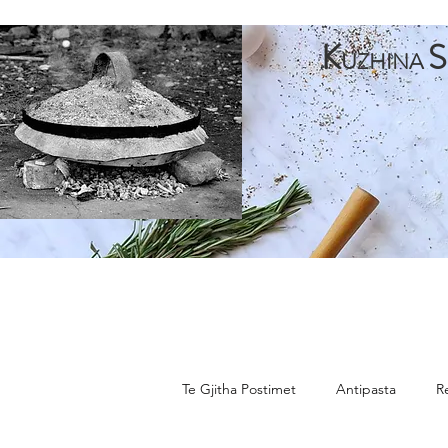
K
S
UZHINA
Faqja Kryesore
Antipasta
Pjata te Para
Pja
Te Gjitha Postimet
Antipasta
R