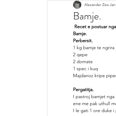
Alexander Ziso
Jan
Receta Me Peshk
Receta Vegj
Bamje.
Salca
Sallata
Pije
Ke
 Recet e postuar nga
Bamje.
Perbersit.
Receta per Femije
Keshilla pe
1 kg bamje te ngrira
2 qepe
2 domate
1 spec i kuq
Majdanoz kripe piper
Pergatitja.
I pastroj bamjet nga 
ene me pak uthull m
I le gati 1 ore duke 