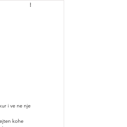
Recelera
Brumera
Kuriozitete
ur i ve ne nje 
jejten kohe 