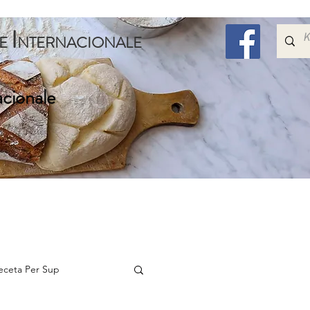
I
E
NTERNACIONALE
acionale
Embelsira
Speciale
Per Femijet
Me Shum
eceta Per Sup