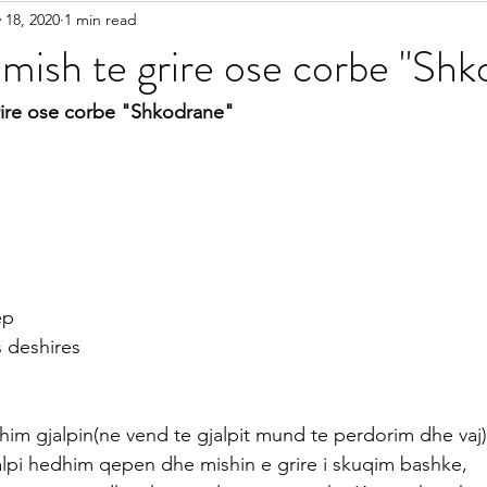
 18, 2020
1 min read
etariane
Gatime Tradicionale
Kek & Biskota
Akullore
ish te grire ose corbe "Shk
shilla
Gatime Internacionale
Embelsira Te Ndryshme
ire ose corbe "Shkodrane"
r Femijet
ep
s deshires
im gjalpin(ne vend te gjalpit mund te perdorim dhe vaj)
gjalpi hedhim qepen dhe mishin e grire i skuqim bashke,