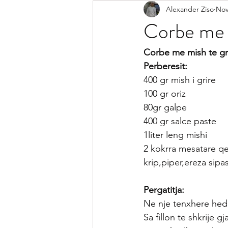
Alexander Ziso
Nov
Receta Me Peshk
Receta Vegj
Corbe me m
Salca
Sallata
Pije
Ke
Corbe me mish te gr
Perberesit:
400 gr mish i grire
Receta per Femije
Keshilla pe
100 gr oriz
80gr galpe
400 gr salce paste
1liter leng mishi
2 kokrra mesatare q
krip,piper,ereza sipa
Pergatitja:
Ne nje tenxhere hedh
Sa fillon te shkrije 