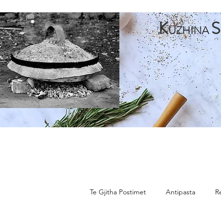
K
S
UZHINA
Faqja Kryesore
Antipasta
Pjata te Para
Pja
Te Gjitha Postimet
Antipasta
R