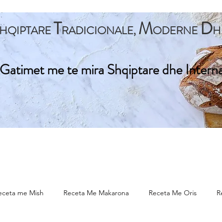
T
M
D
HQIPTARE
RADICIONALE,
ODERNE
H
Gatimet me te mira Shqiptare dhe Intern
ta Kryesore
Gatime Tradicionale
Gatime Internacionale
eceta me Mish
Receta Me Makarona
Receta Me Oris
R