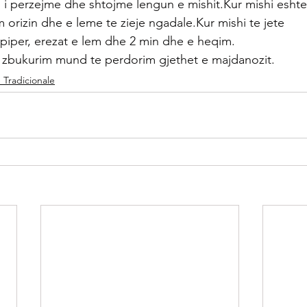
 i perzejme dhe shtojme lengun e mishit.Kur mishi eshte
 orizin dhe e leme te zieje ngadale.Kur mishi te jete
e,piper, erezat e lem dhe 2 min dhe e heqim.
,si zbukurim mund te perdorim gjethet e majdanozit.
 Tradicionale