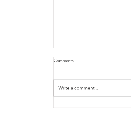
Comments
Write a comment...
Tavë me makarona e mish pule.