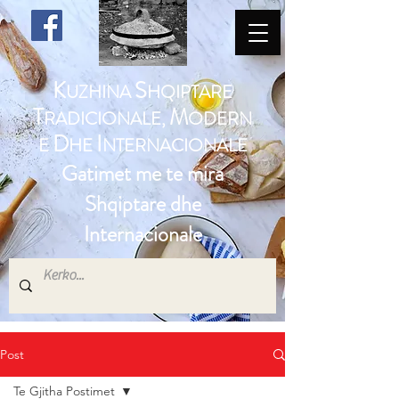
K
S
UZHINA
HQIPTARE
T
M
RADICIONALE,
ODERN
D
I
E
HE
NTERNACIONALE
Gatimet me te mira
Shqiptare dhe
Internacionale
Post
Te Gjitha Postimet