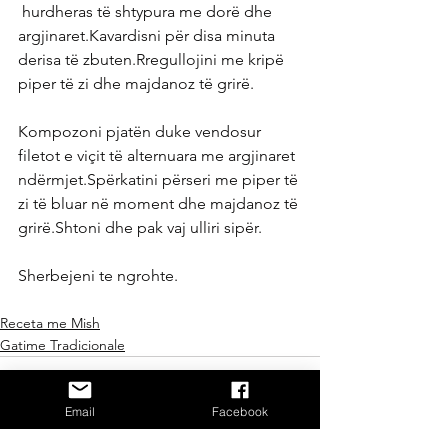
 hurdheras të shtypura me dorë dhe 
argjinaret.Kavardisni për disa minuta 
derisa të zbuten.Rregullojini me kripë 
piper të zi dhe majdanoz të grirë.
Kompozoni pjatën duke vendosur 
filetot e viçit të alternuara me argjinaret 
ndërmjet.Spërkatini përseri me piper të 
zi të bluar në moment dhe majdanoz të 
grirë.Shtoni dhe pak vaj ulliri sipër.
Sherbejeni te ngrohte.
Receta me Mish
Gatime Tradicionale
Email
Facebook