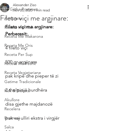
Alexander Ziso
Te Gjitha Postimet
Nov 20, 2020
1 min read
Fileto viçi me argjinare:
Antipasta
Fileto viçi me argjinare:
Receta me Mish
Perberesit:
Receta Me Makarona
Receta Me Oris
4 fileto viçi
Receta Per Sup
500 gr argjinare
Receta Me Peshk
Receta Vegjetariane
pak kripë dhe pieper të zi
Gatime Tradicionale
2 thelpinjë hurdhëra
Kek & Biskota
Akullore
disa gjethe majdanozë
Recelera
Brumera
pak vaj ulliri ekstra i virgjër
Salca