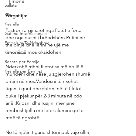
1 limonë
Sallata
Pije
Pergatitja:
Keshilla
Pastroni argjinaret nga fletët e forta 
Gatime Internacionale
dhe nga pushi i brëndshëm.Pritini në 
Embelsira Te Ndryshme
thelpinjë dhe lërini në ujë me 
limonëqë mos oksidohen.
Kuriozitete
Receta per Femije
Nderkohë rrihni filetot sa më hollë ë 
Keshilla per Femijet
mundeni dhe nëse ju zgjerohen shumë 
pritini në mes.Vendosni të nxehet 
tigani i gurit dhe shtoni në të filetot 
duke i pjekur për 2-3 minuta në çdo 
anë..Kriosni dhe ruajini mënjane 
tëmbeshtjella me letër alumini që te 
rrinë të ngrohtë.
Në të njëtin tigane shtoni pak vajë ulliri, 