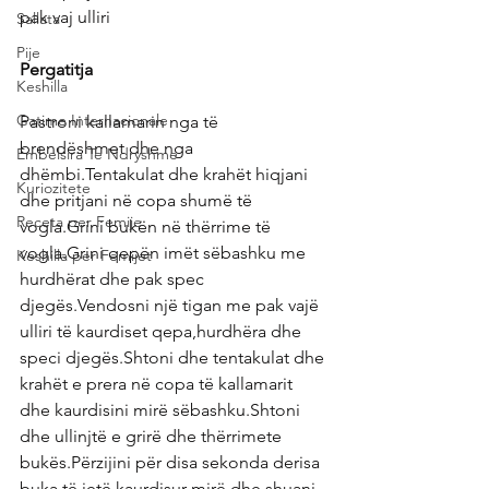
pak vaj ulliri
Sallata
Pije
Pergatitja
Keshilla
Gatime Internacionale
Pastroni kallamarin nga të 
brendëshmet dhe nga 
Embelsira Te Ndryshme
dhëmbi.Tentakulat dhe krahët hiqjani 
Kuriozitete
dhe pritjani në copa shumë të 
Receta per Femije
vogla.Grini bukën në thërrime të 
vogla.Grini qepën imët sëbashku me 
Keshilla per Femijet
hurdhërat dhe pak spec 
djegës.Vendosni një tigan me pak vajë 
ulliri të kaurdiset qepa,hurdhëra dhe 
speci djegës.Shtoni dhe tentakulat dhe 
krahët e prera në copa të kallamarit 
dhe kaurdisini mirë sëbashku.Shtoni 
dhe ullinjtë e grirë dhe thërrimete 
bukës.Përzijini për disa sekonda derisa 
buka të jetë kaurdisur mirë dhe shuani 