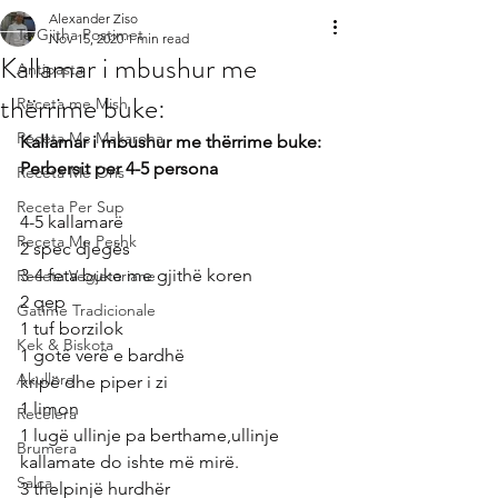
Alexander Ziso
Te Gjitha Postimet
Nov 15, 2020
1 min read
Kallamar i mbushur me
Antipasta
thërrime buke:
Receta me Mish
Receta Me Makarona
Kallamar i mbushur me thërrime buke:
Perbersit per 4-5 persona
Receta Me Oris
Receta Per Sup
4-5 kallamarë
Receta Me Peshk
2 spec djegës
3-4 feta buke me gjithë koren
Receta Vegjetariane
2 qep
Gatime Tradicionale
1 tuf borzilok
Kek & Biskota
1 gotë verë e bardhë
Akullore
kripë dhe piper i zi
1 limon
Recelera
1 lugë ullinje pa berthame,ullinje 
Brumera
kallamate do ishte më mirë.
Salca
3 thelpinjë hurdhër