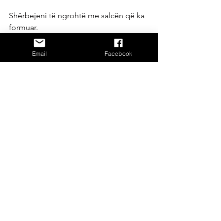
Shërbejeni të ngrohtë me salcën që ka 
formuar.
Receta Me Peshk
Receta Vegjetariane
Email
Facebook
See All
Recent Posts