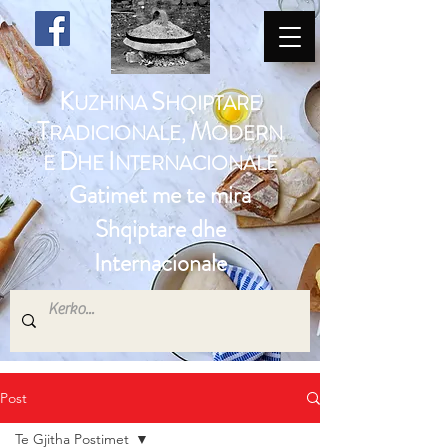
K
S
UZHINA
HQIPTARE
T
M
RADICIONALE,
ODERN
D
I
E
HE
NTERNACIONALE
Gatimet me te mira
Shqiptare dhe
Internacionale
Post
Te Gjitha Postimet