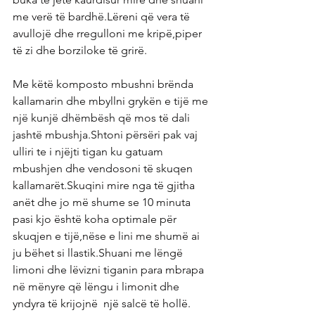
me verë të bardhë.Lëreni që vera të 
avullojë dhe rregulloni me kripë,piper 
të zi dhe borziloke të grirë.
Me këtë komposto mbushni brënda 
kallamarin dhe mbyllni grykën e tijë me 
një kunjë dhëmbësh që mos të dali 
jashtë mbushja.Shtoni përsëri pak vaj 
ulliri te i njëjti tigan ku gatuam 
mbushjen dhe vendosoni të skuqen 
kallamarët.Skuqini mire nga të gjitha 
anët dhe jo më shume se 10 minuta 
pasi kjo është koha optimale për 
skuqjen e tijë,nëse e lini me shumë ai 
ju bëhet si llastik.Shuani me lëngë 
limoni dhe lëvizni tiganin para mbrapa 
në mënyre që lëngu i limonit dhe 
yndyra të krijojnë  një salcë të hollë.