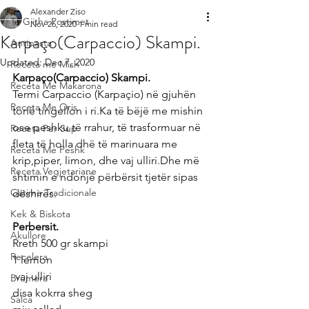
Alexander Ziso
Te Gjitha Postimet
Nov 26, 2020
1 min read
Karpaço(Carpaccio) Skampi.
Antipasta
Updated:
Dec 7, 2020
Receta me Mish
Karpaço(Carpaccio) Skampi.
Receta Me Makarona
Termi Carpaccio (Karpaçio) në gjuhën 
Receta Me Oris
tonë tingellon i ri.Ka të bëjë me mishin 
ose peshku të rrahur, të trasformuar në 
Receta Per Sup
fleta të holla dhë të marinuara me 
Receta Me Peshk
krip,piper, limon, dhe vaj ulliri.Dhe më 
Receta Vegjetariane
shtimin e ndonjë përbërsit tjetër sipas 
Gatime Tradicionale
dëshirës.
Kek & Biskota
Perbersit.
Akullore
Rreth 500 gr skampi
Recelera
1 lemon
 vaj ulliri
Brumera
disa kokrra sheg
Salca