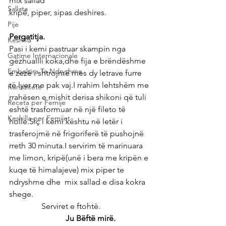
mix sallad
Sallata
kripë, piper, sipas deshires.
Pije
Pergatitja.
Keshilla
Pasi i kemi pastruar skampin nga 
Gatime Internacionale
gëzhuallli koka,dhe fija e brëndëshme 
Embelsira Te Ndryshme
e zezë i shtrojmë mes dy letrave furre 
të lyer me pak vaj.I rrahim lehtshëm me 
Kuriozitete
rrahësen e mishit derisa shikoni që tuli 
Receta per Femije
eshtë trasformuar në një fileto të 
Keshilla per Femijet
holle.Siç i kemi kështu në letër i 
trasferojmë në frigoriferë të pushojnë 
rreth 30 minuta.I servirim të marinuara 
me limon, kripë(unë i bera me kripën e 
kuqe të himalajeve) mix piper te 
ndryshme dhe  mix sallad e disa kokra 
shege.
                Serviret e ftohtë.
     Ju Bëftë mirë.