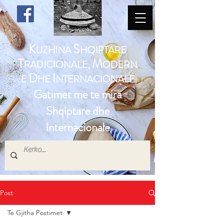
K
S
UZHINA
HQIPTARE
T
M
RADICIONALE,
ODERN
D
I
E
HE
NTERNACIONALE
Gatimet me te mira
Shqiptare dhe
Internacionale
Post
Te Gjitha Postimet