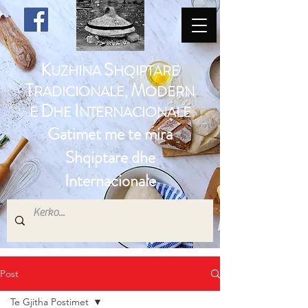
K
S
UZHINA
HQIPTARE
T
M
RADICIONALE,
ODERN
D
I
E
HE
NTERNACIONALE
Gatimet me te mira
Shqiptare dhe
Internacionale
Post
Te Gjitha Postimet