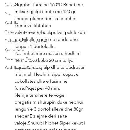
Ngrohet furra ne 160*C Rrihet me 
Sallata
mikser gjalpi i bute me 120 gr 
Pije
sheqer pluhur deri sa te behet 
Keshilla
kremoze.Shtohen 
Gatime Internacionale
vezet ,mielli, backpulver pak lekure 
portokalli e grire ne rende dhe 
Embelsira Te Ndryshme
lengu i 1 portokalli .
Kuriozitete
Pasi rrihet mire masen e hedhim 
Receta per Femije
ne nje tave keku 20 cm te lyer 
perpara me gjalp dhe te pudrosur 
Keshilla per Femijet
me miell.Hedhim siper copat e 
cokollates dhe e fusim ne 
furre.Piqet per 40 min.
Ne nje tenxhere te vogel 
pregatisim shurupin duke hedhur 
lengun e 3 portokalleve dhe 80gr 
sheqer.E ziejme deri sa te 
valoje.Shurupi hidhet Siper kekut i 
ngrohte sapo te dale tava nga 