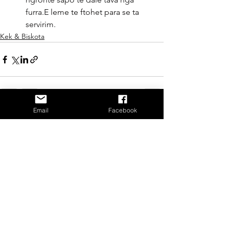
furra.E leme te ftohet para se ta 
servirim.
Kek & Biskota
Email
Facebook
See All
Recent Posts