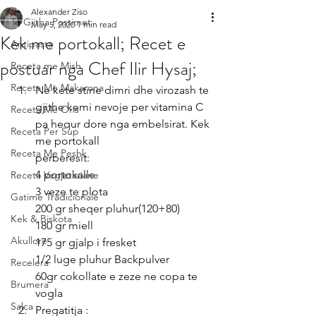
Alexander Ziso
Te Gjitha Postimet
May 5, 2020
1 min read
Kek me portokall; Recet e
Antipasta
postuar nga Chef Ilir Hysaj;
Receta me Mish
Receta Me Makarona
Ne kete stine dimri dhe virozash te 
gjithe kemi nevoje per vitamina C 
Receta Me Oris
pa hequr dore nga embelsirat. Kek 
Receta Per Sup
me portokall 
Receta Me Peshk
perberesit:
4 portokalle 
Receta Vegjetariane
3 veze te plota
Gatime Tradicionale
200 gr sheqer pluhur(120+80)
Kek & Biskota
180 gr miell 
Akullore
175 gr gjalp i fresket
1/2 luge pluhur Backpulver
Recelera
60gr cokollate e zeze ne copa te 
Brumera
vogla
Salca
Pregatitja :