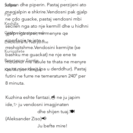
kripen dhe piperin. Pastaj perzijeni ato 
Sallata
megjalpin e shkrire.Vendosni pak gjalp 
Pije
ne çdo guacke, pastaj vendosni mbi 
Keshilla
secilen nga ato nje kermill dhe u hidhni 
Gatime Internacionale
gjalp nga siper, ne menyre qe 
siperfaqja te jete e 
Embelsira Te Ndryshme
rreshqitshme.Vendosini kermijte (se 
Kuriozitete
bashku me guackat) ne nje ene te 
Receta per Femije
mbushur me fasule te thata ne menyre 
qe te rrine drejt (pa u derddhur). Pastaj 
Keshilla per Femijet
futini ne furre ne temeraturen 240° per 
8 minuta.
Kuzhina eshte fantazi,🥣 ne ju japim 
ide,✨ ju vendosni imagjinaten 
                           dhe shijen tuaj.🍽 
(Aleksander Ziso)📢
                           Ju befte mire! 