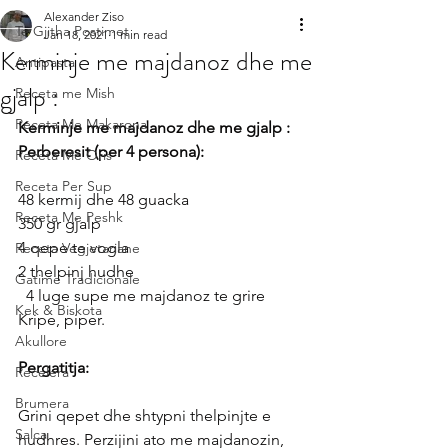
Alexander Ziso
Te Gjitha Postimet
Jan 18, 2021
1 min read
Kerminje me majdanoz dhe me
Antipasta
gjalp :
Receta me Mish
Receta Me Makarona
Kerminje me majdanoz dhe me gjalp :
Perberesit (per 4 persona):
Receta Me Oris
Receta Per Sup
48 kermij dhe 48 guacka
Receta Me Peshk
350 gr gjalp
4 qepe te vogla
Receta Vegjetariane
2 thelpinj hudhe
Gatime Tradicionale
  4 luge supe me majdanoz te grire
Kek & Biskota
Kripe, piper.
Akullore
Pergatitja:
Recelera
Brumera
Grini qepet dhe shtypni thelpinjte e 
Salca
hudhres. Perzijini ato me majdanozin, 