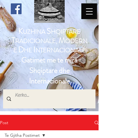
K
S
UZHINA
HQIPTARE
T
M
RADICIONALE,
ODERN
D
I
E
HE
NTERNACIONALE
Gatimet me te mira
Shqiptare dhe
Internacionale
Post
Te Gjitha Postimet