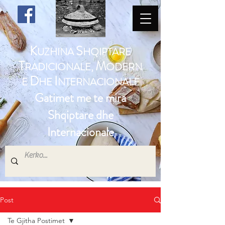
K
S
UZHINA
HQIPTARE
T
M
RADICIONALE,
ODERN
D
I
E
HE
NTERNACIONALE
Gatimet me te mira
Shqiptare dhe
Internacionale
Post
Te Gjitha Postimet