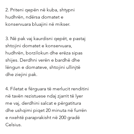
2. Priteni qepën në kuba, shtypni 
hudhrën, ndërsa domatet e 
konservuara bluajini në mikser.
3. Në pak vaj kaurdisni qepët, e pastaj 
shtojini domatet e konservuara, 
hudhrën, borzilokun dhe erëza sipas 
shijes. Derdhni verën e bardhë dhe 
lëngun e domateve, shtojini ullinjtë 
dhe ziejini pak.
4. Filetat e fërguara të merlucit renditini 
në tavën rezistuese ndaj zjarrit të lyer 
me vaj, derdhini salcat e përgatitura 
dhe ushqimi piqet 20 minuta në furrën 
e nxehtë paraprakisht në 200 gradë 
Celsius.