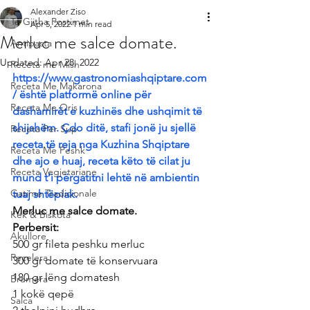
Alexander Ziso
Te Gjitha Postimet
Apr 5, 2022
1 min read
Merluc me salce domate.
Antipasta
Updated:
Apr 28, 2022
Receta me Mish
https://www.gastronomiashqiptare.com
Receta Me Makarona
/ është platformë online për 
Receta Me Oris
dashamirët e kuzhinës dhe ushqimit të 
shijshëm. Çdo ditë, stafi jonë ju sjellë 
Receta Per Sup
receta të reja nga Kuzhina Shqiptare 
Receta Me Peshk
dhe ajo e huaj, receta këto të cilat ju 
Receta Vegjetariane
mund t’i përgatitni lehtë në ambientin 
Gatime Tradicionale
tuaj shtëpiak.
Merluc me salce domate.
Kek & Biskota
Perbersit:
Akullore
500 gr fileta peshku merluc
Recelera
300 gr domate të konservuara
180 gr lëng domatesh
Brumera
1 kokë qepë
Salca