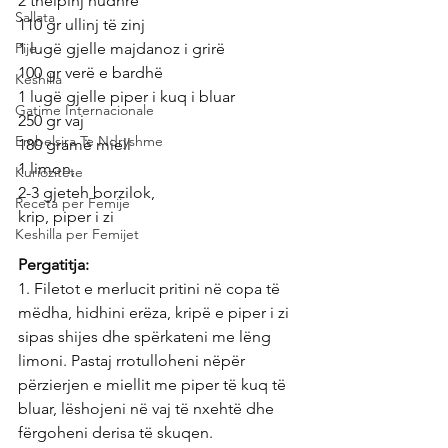
2 thelpinj hudhre
Sallata
110 gr ullinj të zinj
Pije
1 lugë gjelle majdanoz i grirë
100 gr verë e bardhë
Keshilla
1 lugë gjelle piper i kuq i bluar
Gatime Internacionale
250 gr vaj
Embelsira Te Ndryshme
180 gramë miell
1 limon, 
Kuriozitete
2-3 gjeteh borzilok, 
Receta per Femije
krip, piper i zi
Keshilla per Femijet
Pergatitja:
1. Filetot e merlucit pritini në copa të 
mëdha, hidhini erëza, kripë e piper i zi 
sipas shijes dhe spërkateni me lëng 
limoni. Pastaj rrotulloheni nëpër 
përzierjen e miellit me piper të kuq të 
bluar, lëshojeni në vaj të nxehtë dhe 
fërgoheni derisa të skuqen.