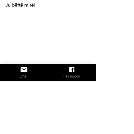
Ju bëftë mirë!
Email
Facebook
Receta Me Peshk
Gatime Tradicionale