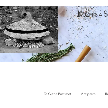
K
S
UZHINA
Faqja Kryesore
Antipasta
Pjata te Para
Pja
Te Gjitha Postimet
Antipasta
R