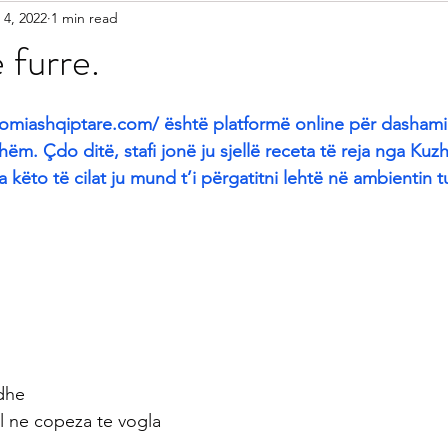
 4, 2022
1 min read
etariane
Gatime Tradicionale
Kek & Biskota
Akullore
 furre.
shilla
Gatime Internacionale
Embelsira Te Ndryshme
omiashqiptare.com/ është platformë online për dashamir
hëm. Çdo ditë, stafi jonë ju sjellë receta të reja nga Kuz
a këto të cilat ju mund t’i përgatitni lehtë në ambientin t
r Femijet
dhe 
l ne copeza te vogla