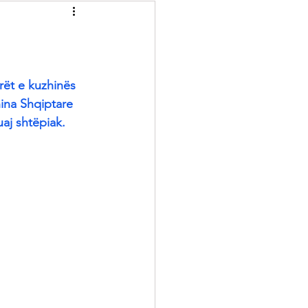
Recelera
Brumera
Kuriozitete
ët e kuzhinës 
hina Shqiptare 
uaj shtëpiak.