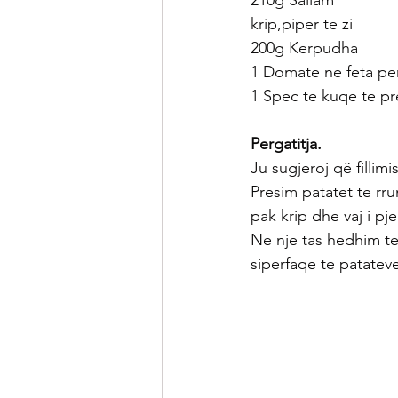
210g Sallam 
krip,piper te zi
200g Kerpudha
1 Domate ne feta pe
1 Spec te kuqe te pr
Pergatitja.
Ju sugjeroj që fillim
Presim patatet te rr
pak krip dhe vaj i pj
Ne nje tas hedhim te
siperfaqe te patatev