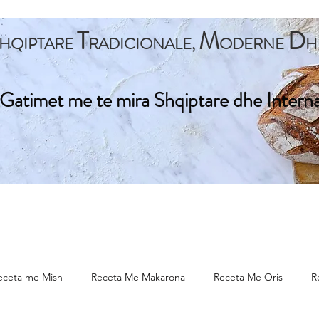
T
M
D
HQIPTARE
RADICIONALE,
ODERNE
H
Gatimet me te mira Shqiptare dhe Intern
ta Kryesore
Gatime Tradicionale
Gatime Internacionale
eceta me Mish
Receta Me Makarona
Receta Me Oris
R