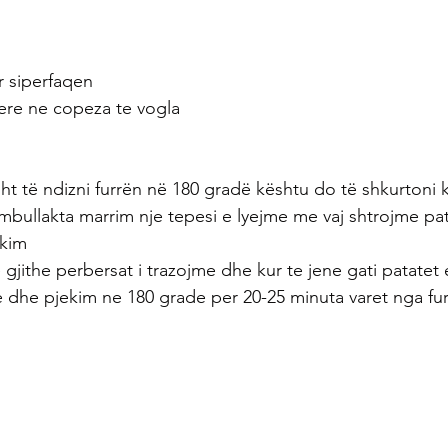
r siperfaqen
ere ne copeza te vogla
isht të ndizni furrën në 180 gradë kështu do të shkurtoni 
umbullakta marrim nje tepesi e lyejme me vaj shtrojme pa
ekim 
 gjithe perbersat i trazojme dhe kur te jene gati patatet
e dhe pjekim ne 180 grade per 20-25 minuta varet nga fur