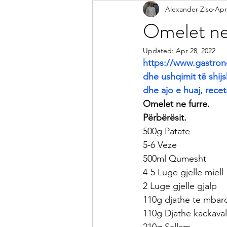
Alexander Ziso
Apr
Receta Me Peshk
Receta Vegj
Omelet ne
Updated:
Apr 28, 2022
Salca
Sallata
Pije
Ke
https://www.gastron
dhe ushqimit të shijs
dhe ajo e huaj, recet
Receta per Femije
Keshilla pe
Omelet ne furre.
Përbërësit.
500g Patate
5-6 Veze
500ml Qumesht
4-5 Luge gjelle miell
2 Luge gjelle gjalp
110g djathe te mbar
110g Djathe kackaval