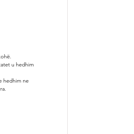
kohë.
tatet u hedhim 
 e hedhim ne 
ra.