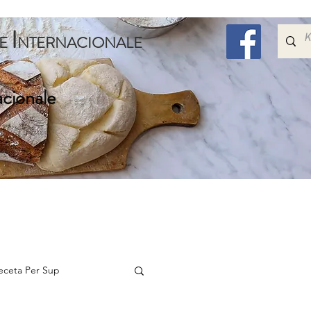
I
E
NTERNACIONALE
acionale
Embelsira
Speciale
Per Femijet
Me Shum
eceta Per Sup