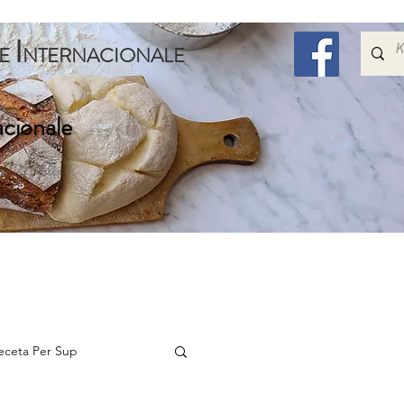
I
E
NTERNACIONALE
acionale
Embelsira
Speciale
Per Femijet
Me Shum
eceta Per Sup