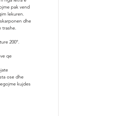
m nga letra e 
ijojme pak vend 
qim lekuren.
maskarponen dhe 
 trashe.
ture 200°.
sve qe 
jate 
sta ose dhe 
 tregojme kujdes 