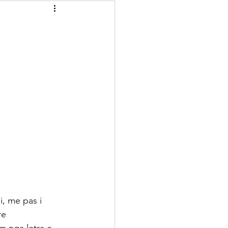
Recelera
Brumera
Kuriozitete
i, me pas i 
re