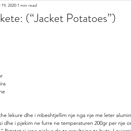
 19, 2020
1 min read
etariane
Gatime Tradicionale
Kek & Biskota
Akullore
kete: (“Jacket Potatoes”)
shilla
Gatime Internacionale
Embelsira Te Ndryshme
r Femijet
ur
ira 
dhe
he lekure dhe i mbeshtjellim nje nga nje me leter alumin
i dhe i pjekim ne furre ne temperaturen 200gr per nje o