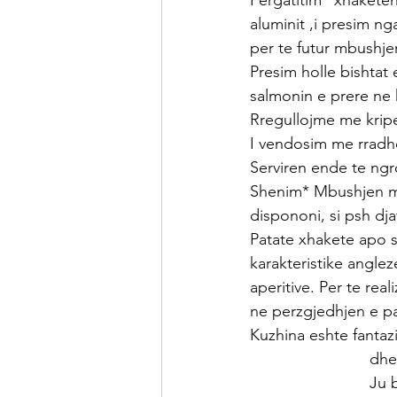
Pergatitim “xhaketen”
aluminit ,i presim ng
per te futur mbushj
Presim holle bishtat
salmonin e prere ne 
Rregullojme me krip
I vendosim me rradh
Serviren ende te ngro
Shenim* Mbushjen mun
dispononi, si psh dj
Patate xhakete apo s
karakteristike angle
aperitive. Per te rea
ne perzgjedhjen e pat
Kuzhina eshte fantaz
      
           