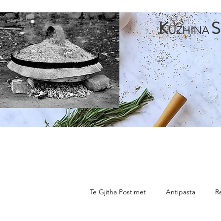
K
S
UZHINA
Faqja Kryesore
Antipasta
Pjata te Para
Pja
Te Gjitha Postimet
Antipasta
R