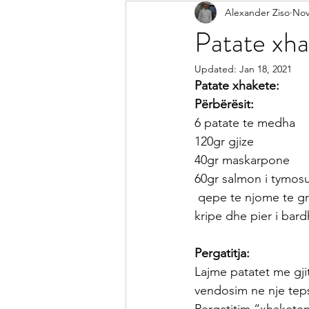
Alexander Ziso
Nov
Receta Me Peshk
Receta Vegj
Patate xha
Updated:
Jan 18, 2021
Salca
Sallata
Pije
Ke
Patate xhakete:
Përbërësit:
6 patate te medha
Receta per Femije
Keshilla pe
120gr gjize 
40gr maskarpone
60gr salmon i tymos
 qepe te njome te gr
kripe dhe pier i bar
Pergatitja:
Lajme patatet me gjit
vendosim ne nje teps