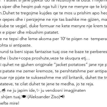
 Patatet si jane pjekur do te rezultojne te buta. I nxjerri
a siper dhe heqim pak nga tuli i tyre ne menyre qe te kr
en.Duhet te tregojme kujdes qe te mos u prishim apo he
 e qepes dhe i perzjejme ne nje tas bashke me gjizen, 
kube te vegjel, duke formuar ne kete menyre nje krem te
e e piper dhe mbushim patatet.
e ne tepsi dhe leme akoma per 10′ te piqen ne  tempera
hta si antipaste.
d ta beni sipas fantazise tuaj ose ne baze te perbere
athe i bute+copa proshute,veze te skuqura etj…
i quhet ne gjuhen origjinale “jacket potatoes” jane nje p
ze:patate me zemer kremoze, te pershtatshme per antipa
lizuar nje pjate te suksesshme me stil britanik, duhet tte
ateve, te cilat duhet te jene te medha, jo te reja.
i,🥣 ne ju japim ide,✨ ju vendosni imagjinaten 
                     dhe shijen tuaj.🍽 (Aleksander Ziso)📢
                Ju befte mire! 