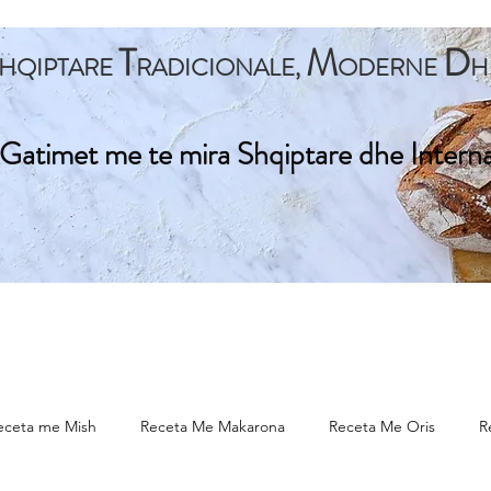
T
M
D
HQIPTARE
RADICIONALE,
ODERNE
H
Gatimet me te mira Shqiptare dhe Intern
ta Kryesore
Gatime Tradicionale
Gatime Internacionale
eceta me Mish
Receta Me Makarona
Receta Me Oris
R