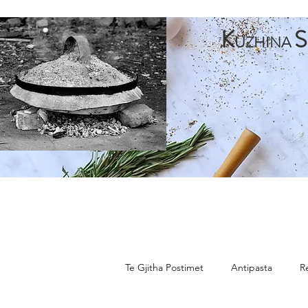
K
S
UZHINA
Faqja Kryesore
Antipasta
Pjata te Para
Pja
Te Gjitha Postimet
Antipasta
R