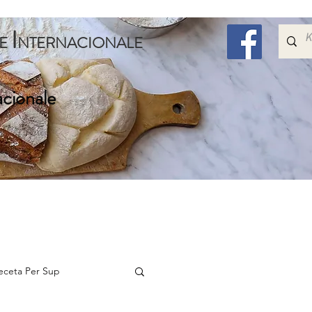
I
E
NTERNACIONALE
acionale
Embelsira
Speciale
Per Femijet
Me Shum
eceta Per Sup