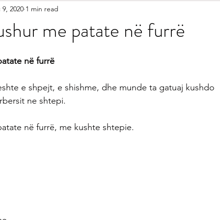
 9, 2020
1 min read
etariane
Gatime Tradicionale
Kek & Biskota
Akullore
shur me patate në furrë
shilla
Gatime Internacionale
Embelsira Te Ndryshme
atate në furrë
jeshte e shpejt, e shishme, dhe munde ta gatuaj kushdo
r Femijet
rbersit ne shtepi.
tate në furrë, me kushte shtepie.