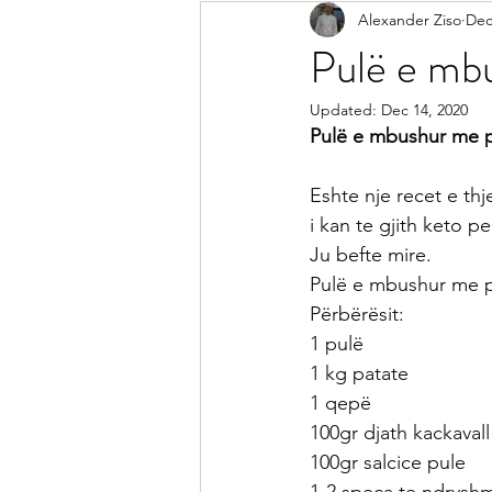
Alexander Ziso
Dec
Receta Me Peshk
Receta Vegj
Pulë e mbu
Updated:
Dec 14, 2020
Salca
Sallata
Pije
Ke
Pulë e mbushur me p
Eshte nje recet e th
Receta per Femije
Keshilla pe
i kan te gjith keto pe
Ju befte mire.
Pulë e mbushur me pa
Përbërësit:
1 pulë
1 kg patate
1 qepë
100gr djath kackavall
100gr salcice pule