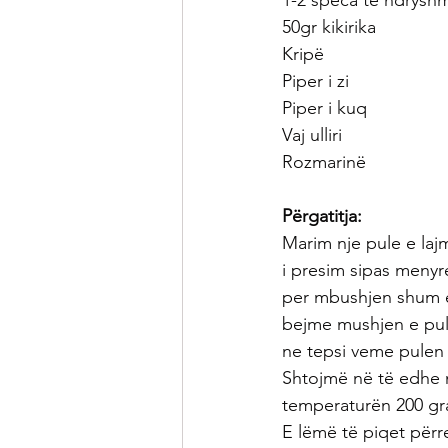
1-2 speca te ndrysh
50gr kikirika
Kripë
Piper i zi
Piper i kuq
Vaj ulliri
Rozmarinë
Përgatitja:
Marim nje pule e laj
i presim sipas menyre
per mbushjen shum e 
bejme mushjen e pule
ne tepsi veme pulen 
Shtojmë në të edhe n
temperaturën 200 gr
E lëmë të piqet përr