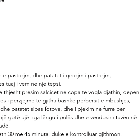
me
m e pastrojm, dhe patatet i qerojm i pastrojm,
s tuaj i vem ne nje tepsi,
thjesht presim salcicet ne copa te vogla djathin, qepen
s i perzjejme te gjitha bashke perbersit e mbushjes,
dhe patatet sipas fotove. dhe i pjekim ne furre per
jë gotë ujë nga lëngu i pulës dhe e vendosim tavën në f
adë.
eth 30 me 45 minuta. duke e kontrolluar gjithmon.