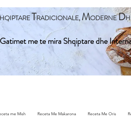
T
M
D
HQIPTARE
RADICIONALE,
ODERNE
H
Gatimet me te mira Shqiptare dhe Intern
ta Kryesore
Gatime Tradicionale
Gatime Internacionale
eceta me Mish
Receta Me Makarona
Receta Me Oris
R