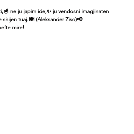
i,🥣 ne ju japim ide,✨ ju vendosni imagjinaten 
                       dhe shijen tuaj.🍽 (Aleksander Ziso)📢
                Ju befte mire! 