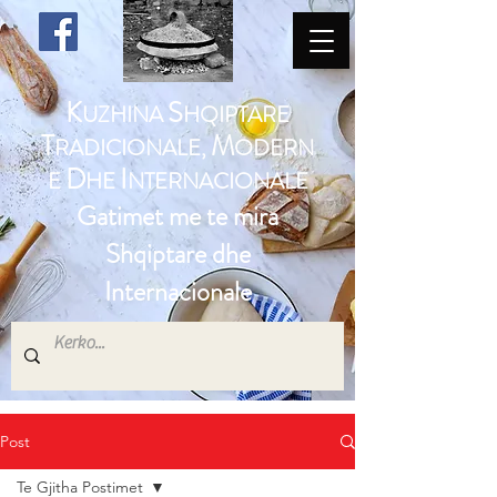
K
S
UZHINA
HQIPTARE
T
M
RADICIONALE,
ODERN
D
I
E
HE
NTERNACIONALE
Gatimet me te mira
Shqiptare dhe
Internacionale
Post
Te Gjitha Postimet