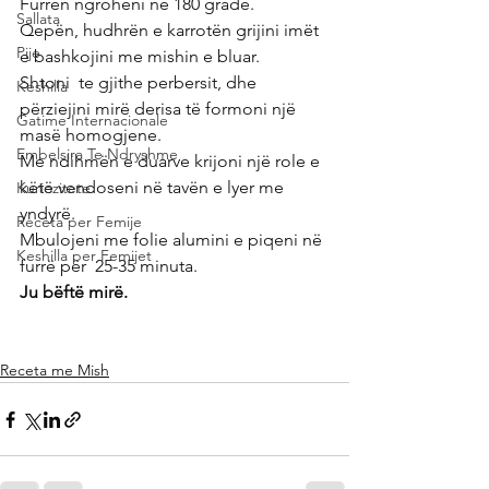
Furrën ngroheni në 180 gradë.
Sallata
Qepën, hudhrën e karrotën grijini imët 
Pije
e bashkojini me mishin e bluar.
Shtoni  te gjithe perbersit, dhe 
Keshilla
përziejini mirë derisa të formoni një 
Gatime Internacionale
masë homogjene.
Embelsira Te Ndryshme
Me ndihmën e duarve krijoni një role e 
këtë vendoseni në tavën e lyer me 
Kuriozitete
yndyrë.
Receta per Femije
Mbulojeni me folie alumini e piqeni në 
Keshilla per Femijet
furrë për  25-35 minuta.
Ju bëftë mirë.
Receta me Mish