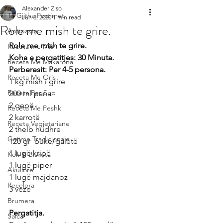
Alexander Ziso
Te Gjitha Postimet
Jun 8, 2020
1 min read
Role me mish te grire.
Antipasta
Role me mish te grire.
Receta me Mish
Koha e pergatitjes: 30 Minuta.
Receta Me Makarona
Perberesit: Per 4-5 persona.
Receta Me Oris
1 kg mish i grire
Receta Per Sup
200 ml pana
2 qepë
Receta Me Peshk
2 karrotë
Receta Vegjetariane
2 thelb hudhre
Gatime Tradicionale
120 gr  buke/galetë
1 lugë kripë
Kek & Biskota
1 lugë piper
Akullore
1 lugë majdanoz
Recelera
3 vezë
Brumera
Pergatitja.
Salca