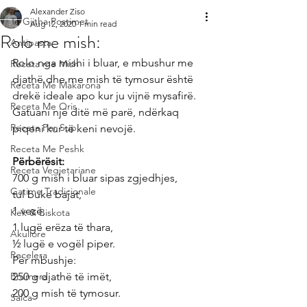
Alexander Ziso
Te Gjitha Postimet
Aug 12, 2020
1 min read
Rolo me mish:
Antipasta
Rolo nga mishi i bluar, e mbushur me 
Receta me Mish
djathë dhe me mish të tymosur është 
Receta Me Makarona
drekë ideale apo kur ju vijnë mysafirë. 
Receta Me Oris
Gatuani një ditë më parë, ndërkaq 
Receta Per Sup
piqeni kur të keni nevojë.
Receta Me Peshk
Përbërësit:
Receta Vegjetariane
700 g mish i bluar sipas zgjedhjes,
Gatime Tradicionale
tul buke bajat,
1 vezë,
Kek & Biskota
1 lugë erëza të thara,
Akullore
½ lugë e vogël piper.
Recelera
Për mbushje:
Brumera
250 g djathë të imët,
200 g mish të tymosur.
Salca