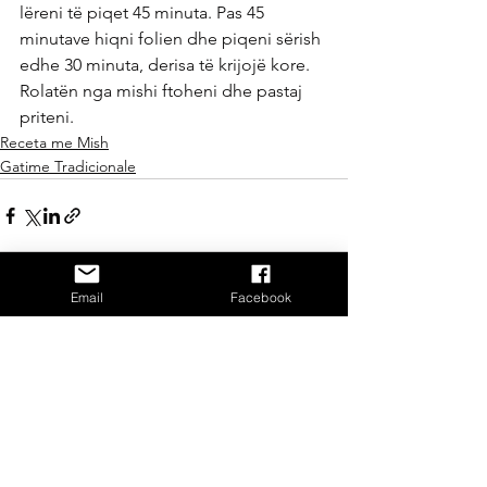
lëreni të piqet 45 minuta. Pas 45 
minutave hiqni folien dhe piqeni sërish 
edhe 30 minuta, derisa të krijojë kore.
Rolatën nga mishi ftoheni dhe pastaj 
priteni.
Receta me Mish
Gatime Tradicionale
Email
Facebook
See All
Recent Posts