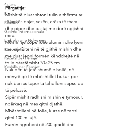
Sallata
Përgatitja:
Pije
Mishit të bluar shtoni tulin e thërrmuar 
të bukës bajat, vezën, erëza të thara 
Keshilla
dhe piper dhe pastaj me dorë ngjishni 
Gatime Internacionale
mirë.
Embelsira Te Ndryshme
Merrni një copë folie alumini dhe lyeni 
me vaj. Qiteni në të gjithë mishin dhe 
Kuriozitete
me duar jepni formën kënddrejtë në 
Receta per Femije
folie përafërsisht 30×25 cm.
Keshilla per Femijet
Nuk bën të jetë shumë e hollë, në 
mënyrë që të mbështillet bukur, por 
nuk bën as tepër ta tëholloni sepse do 
të pëlcasë.
Sipër mishit radhisni mishin e tymosur, 
ndërkaq në mes qitni djathë. 
Mbështilleni në folie, kurse në tepsi 
qitni 100 ml ujë.
Furrën ngroheni në 200 gradë dhe 