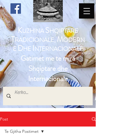
K
S
UZHINA
HQIPTARE
T
M
RADICIONALE,
ODERN
D
I
E
HE
NTERNACIONALE
Gatimet me te mira
Shqiptare dhe
Internacionale
Post
Te Gjitha Postimet