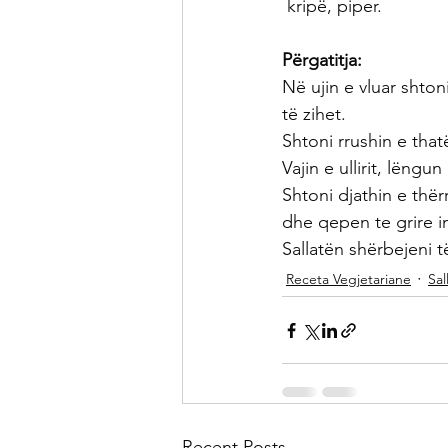
 kripë, piper.
Përgatitja:
Në ujin e vluar shtoni
të zihet.
Shtoni rrushin e that
Vajin e ullirit, lëng
Shtoni djathin e thë
dhe qepen te grire i
Sallatën shërbejeni t
Receta Vegjetariane
Sal
Recent Posts