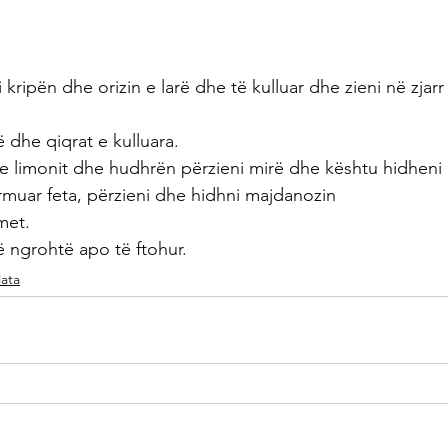
 kripën dhe orizin e larë dhe të kulluar dhe zieni në zjarr
ë dhe qiqrat e kulluara.
un e limonit dhe hudhrën përzieni mirë dhe kështu hidheni 
rrmuar feta, përzieni dhe hidhni majdanozin 
met.
ë ngrohtë apo të ftohur.
lata