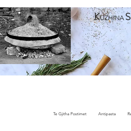
K
S
UZHINA
Faqja Kryesore
Antipasta
Pjata te Para
Pja
Te Gjitha Postimet
Antipasta
R