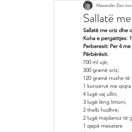
Alexander Ziso
Jun
Receta Me Peshk
Receta Vegj
Sallatë me 
Salca
Sallata
Pije
Ke
Sallatë me oriz dhe d
Koha e pergatitjes: 
Perberesit: Per 4 me
Receta per Femije
Keshilla pe
Përbërësit.
700 ml ujë;
300 gramë oriz;
120 gramë rrushe të 
1 konservë me qiqra 
4 lugë vaj ulliri;
3 lugë lëng limoni;
2 thelb hudhre;
2 lugë majdanoz të g
1 qepë mesatare