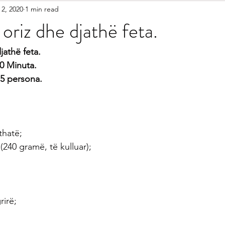
 2, 2020
1 min read
etariane
Gatime Tradicionale
Kek & Biskota
Akullore
oriz dhe djathë feta.
shilla
Gatime Internacionale
Embelsira Te Ndryshme
jathë feta.
10 Minuta.
 5 persona.
r Femijet
thatë;
(240 gramë, të kulluar);
rirë;