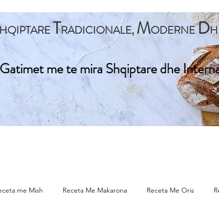
T
M
D
HQIPTARE
RADICIONALE,
ODERNE
H
Gatimet me te mira Shqiptare dhe Intern
ta Kryesore
Gatime Tradicionale
Gatime Internacionale
eceta me Mish
Receta Me Makarona
Receta Me Oris
R