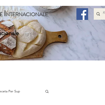
I
E
NTERNACIONALE
acionale
Embelsira
Speciale
Per Femijet
Me Shum
eceta Per Sup