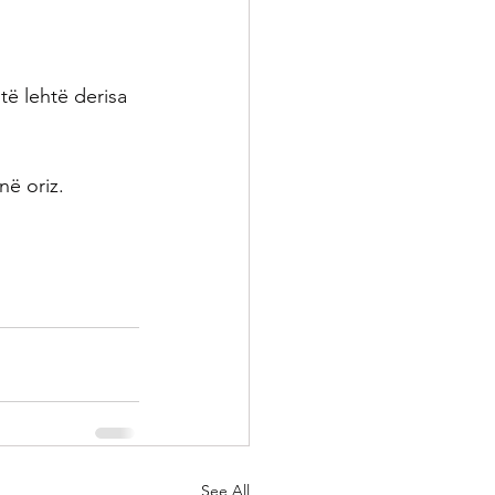
 të lehtë derisa 
në oriz.
See All