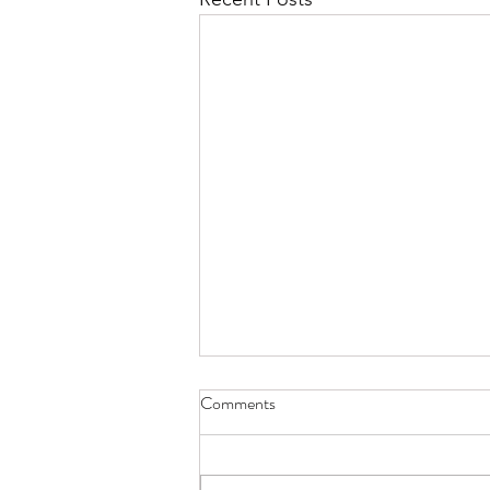
Comments
Fasule në tavë.