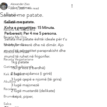
Alexander Ziso
Te Gjitha Postimet
Jun 3, 2020
1 min read
Sallatë me patate.
Antipasta
Sallatë me patate.
Receta me Mish
Koha e pergatitjes: 15 Minuta.
Receta Me Makarona
Perberesit: Per 4 me 5 persona.
Receta Me Oris
Sallata me patate është ideale për t'u 
Receta Per Sup
shërbyer në verë dhe në dimër. Ajo 
mund të përgatitet paraprakisht dhe 
Receta Me Peshk
mund të ruhet në frigorifer.
Receta Vegjetariane
       1kg patate
Gatime Tradicionale
       150 gr kos (i bardhë)
       2 lugë majdanoz (i grirë)
Kek & Biskota
       3 lugë qepë e njomë (të grira)
Akullore
       3 lugë majonezë
Recelera
       2 lugë mustardë (delikate)
Brumera
         kripë, piper,
Salca