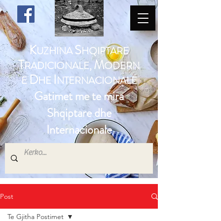
K
S
UZHINA
HQIPTARE
T
M
RADICIONALE,
ODERN
D
I
E
HE
NTERNACIONALE
Gatimet me te mira
Shqiptare dhe
Internacionale
Post
Te Gjitha Postimet