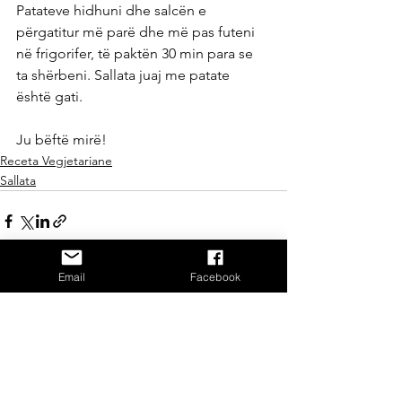
Patateve hidhuni dhe salcën e 
përgatitur më parë dhe më pas futeni 
në frigorifer, të paktën 30 min para se 
ta shërbeni. Sallata juaj me patate 
është gati.
Ju bëftë mirë!
Receta Vegjetariane
Sallata
Email
Facebook
See All
Recent Posts