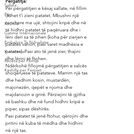
Përgatitja:
Sallata
Për përgatitjen e kësaj sallate, në fillim 
Pije
duhet t’i zieni patatet. Mbushni një 
tenxhere me ujë, shtojini kripë dhe në 
Keshilla
të hidhni patatet të paqëruara dhe i 
Gatime Internacionale
lëni deri sa të zihen (koha për zierjen e 
Embelsira Te Ndryshme
patates varion, pasi varet madhësia e 
patates). Pasi ato të jenë zier, thajini 
Kuriozitete
dhe lërini të ftohen.
Receta per Femije
Ndërkohë fillojmë përgatitjen e salcës 
Keshilla per Femijet
shoqëruese të patateve. Marrim një tas 
dhe hedhim kosin, mustardën, 
majonezën, qepët e njoma dhe 
majdanozin e grirë. Përziejini të gjitha 
së bashku dhe në fund hidhni kripë e 
piper, sipas dëshirës.
Pasi patatet të jenë ftohur, qërojini dhe 
pritini në kuba të mëdha dhe hidhini 
në një tas.