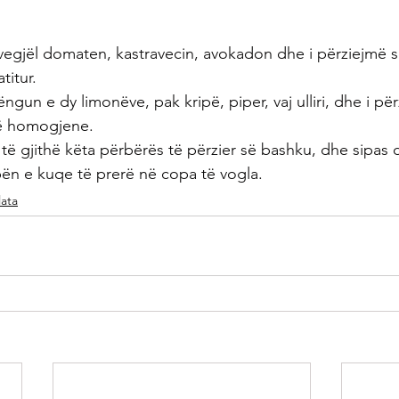
vegjël domaten, kastravecin, avokadon dhe i përziejmë 
titur.
gun e dy limonëve, pak kripë, piper, vaj ulliri, dhe i për
së homogjene.
të gjithë këta përbërës të përzier së bashku, dhe sipas
ën e kuqe të prerë në copa të vogla.
lata