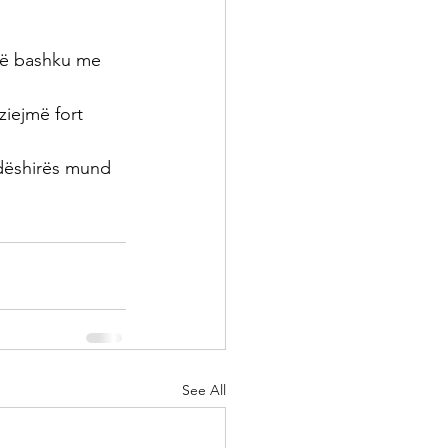
së bashku me 
ziejmë fort 
 dëshirës mund 
See All