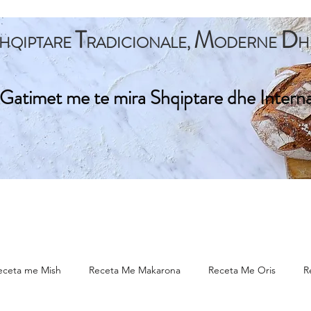
T
M
D
HQIPTARE
RADICIONALE,
ODERNE
H
Gatimet me te mira Shqiptare dhe Intern
ta Kryesore
Gatime Tradicionale
Gatime Internacionale
eceta me Mish
Receta Me Makarona
Receta Me Oris
R