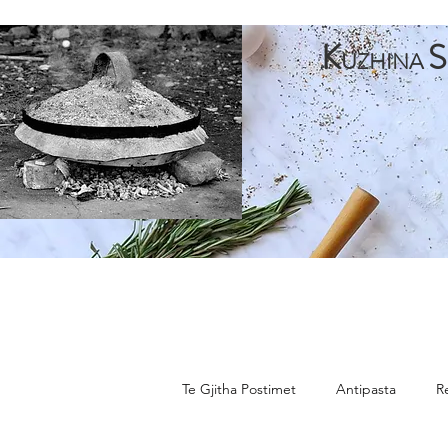
K
S
UZHINA
Faqja Kryesore
Antipasta
Pjata te Para
Pja
Te Gjitha Postimet
Antipasta
R