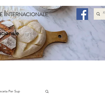
I
E
NTERNACIONALE
acionale
Embelsira
Speciale
Per Femijet
Me Shum
eceta Per Sup