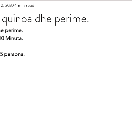
 2, 2020
1 min read
etariane
Gatime Tradicionale
Kek & Biskota
Akullore
 quinoa dhe perime.
shilla
Gatime Internacionale
Embelsira Te Ndryshme
he perime.
 10 Minuta.
r Femijet
 5 persona.