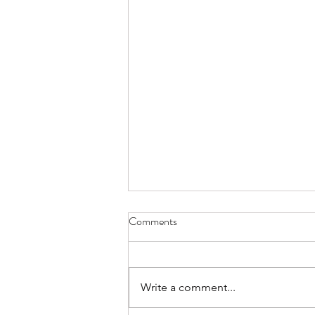
Comments
Fasule në tavë.
Write a comment...