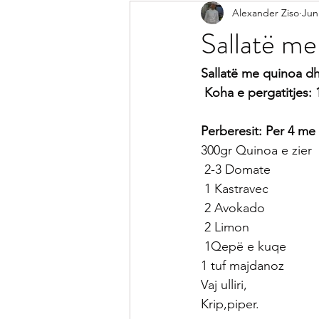
Alexander Ziso
Jun
Receta Me Peshk
Receta Vegj
Sallatë me
Salca
Sallata
Pije
Ke
Sallatë me quinoa d
 Koha e pergatitjes:
Receta per Femije
Keshilla pe
Perberesit: Per 4 me
300gr Quinoa e zier
 2-3 Domate
 1 Kastravec
 2 Avokado
 2 Limon
 1Qepë e kuqe
1 tuf majdanoz 
Vaj ulliri,
Krip,piper.