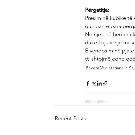
Përgatitja:
Presim në kubikë të 
quinoan e para përga
Në një enë hedhim lën
duke krijuar një ma
E vendosim në pjatë 
të shtojmë edhe qep
Receta Vegjetariane
Sal
Recent Posts