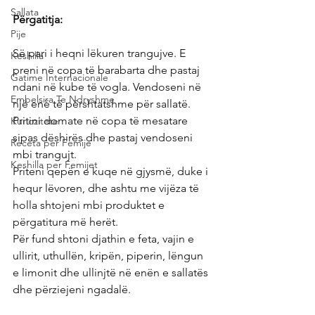
Sallata
Përgatitja:
Pije
Së pari i heqni lëkuren trangujve. E 
Keshilla
preni në copa të barabarta dhe pastaj 
Gatime Internacionale
ndani në kube të vogla. Vendoseni në 
Embelsira Te Ndryshme
një enë të përshtatshme për sallatë.
Pritini domate në copa të mesatare 
Kuriozitete
sipas dëshirës dhe pastaj vendoseni 
Receta per Femije
mbi trangujt.
Keshilla per Femijet
Priteni qepën e kuqe në gjysmë, duke i 
hequr lëvoren, dhe ashtu me vijëza të 
holla shtojeni mbi produktet e 
përgatitura më herët.
Për fund shtoni djathin e feta, vajin e 
ullirit, uthullën, kripën, piperin, lëngun 
e limonit dhe ullinjtë në enën e sallatës 
dhe përziejeni ngadalë.