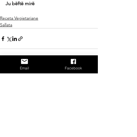
Ju bëftë mirë
Receta Vegjetariane
Sallata
Email
Facebook
See All
Recent Posts