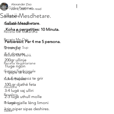
Alexander Ziso
Te Gjitha Postimet
Jun 2, 2020
1 min read
Sallatë Mesdhetare.
Antipasta
Sallatë Mesdhetare.
Receta me Mish
 Koha e pergatitjes: 10 Minuta.
Receta Me Makarona
Receta Me Oris
Perberesit: Per 4 me 5 persona.
Receta Per Sup
2 tranguj
5-6 domate
Receta Me Peshk
200gr ullinje
Receta Vegjetariane
1luge rigon
Gatime Tradicionale
1 qepë të kuqe
1 tuf majdanoz te grir
Kek & Biskota
100 gr djathë feta
Akullore
3-4 lugë vaj ulliri
Recelera
2-3 lugë uthull molle
Brumera
1 lugë gjelle lëng limoni
krip,piper sipas deshires.
Salca