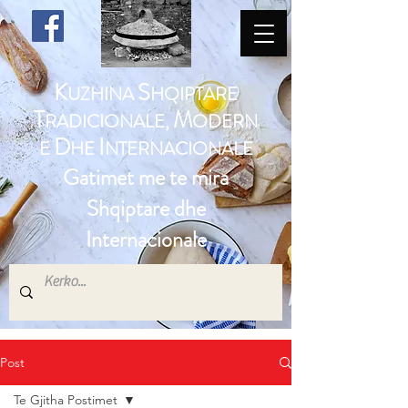
K
S
UZHINA
HQIPTARE
T
M
RADICIONALE,
ODERN
D
I
E
HE
NTERNACIONALE
Gatimet me te mira
Shqiptare dhe
Internacionale
Post
Te Gjitha Postimet