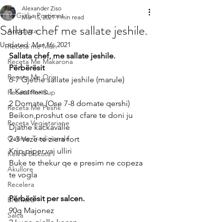
Alexander Ziso
Te Gjitha Postimet
Mar 15, 2021
1 min read
Sallata chef me sallate jeshile.
Antipasta
Updated:
Mar 16, 2021
Receta me Mish
Sallata chef, me sallate jeshile.
Receta Me Makarona
Përbërësit
Receta Me Oris
6-7 Gjethe sallate jeshile (marule)
1 Kastravec
Receta Per Sup
2 Domate (Ose 7-8 domate qershi)
Receta Me Peshk
Beikon,proshut ose cfare te doni ju
Receta Vegjetariane
Djathe kackavalle 
Gatime Tradicionale
2-3 Veze te ziera fort
Krip,piper,vaj ulliri
Kek & Biskota
Buke te thekur qe e presim ne copeza 
Akullore
te vogla
Recelera
Përbërësit per salcen.
Brumera
90g Majonez
Salca