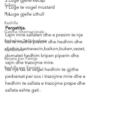
2 Luge gjelle kecap
Sallata
1 Luge te vogel mustard
Pije
1 Luge gjelle uthull
Keshilla
Pergatitja.
Gatime Internacionale
Lajm mire sallaten dhe e presim te nje 
Embelsira Te Ndryshme
tas te madhe presim dhe hedhim dhe 
djathin,kastravecin,baikon,buken,vezet,
Kuriozitete
domatet hedhim kripen piperin dhe 
Receta per Femije
vajin dhe trazojme mire.
Keshilla per Femijet
Ne nje tas te vogel hedhim te gjithe 
perbersat per sos i trazojme mire dhe e 
hedhim te sallata e trazojme prape dhe 
sallata eshte gati .