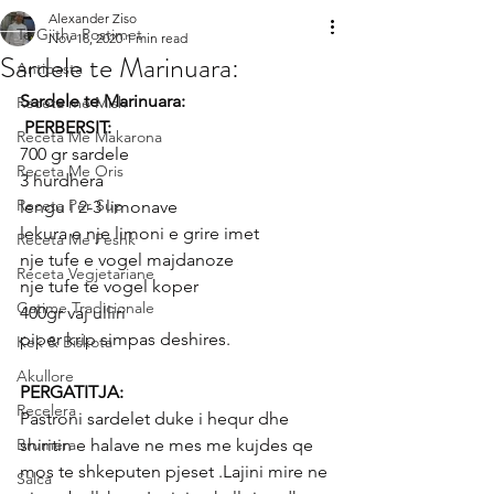
Alexander Ziso
Te Gjitha Postimet
Nov 18, 2020
1 min read
Sardele te Marinuara:
Antipasta
Sardele te Marinuara:
Receta me Mish
 PERBERSIT:
Receta Me Makarona
700 gr sardele
Receta Me Oris
3 hurdhera
Receta Per Sup
lengu i 2-3 limonave
lekura e nje limoni e grire imet
Receta Me Peshk
nje tufe e vogel majdanoze
Receta Vegjetariane
nje tufe te vogel koper
Gatime Tradicionale
400gr vaj ulliri
piper krip simpas deshires.
Kek & Biskota
Akullore
PERGATITJA:
Recelera
Pastroni sardelet duke i hequr dhe 
Brumera
shiritin e halave ne mes me kujdes qe 
mos te shkeputen pjeset .Lajini mire ne 
Salca