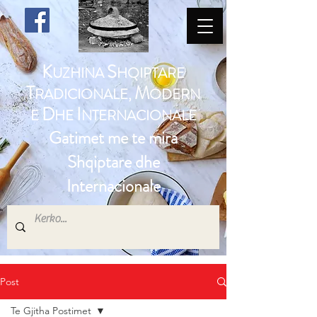
K
S
UZHINA
HQIPTARE
T
M
RADICIONALE,
ODERN
D
I
E
HE
NTERNACIONALE
Gatimet me te mira
Shqiptare dhe
Internacionale
Post
Te Gjitha Postimet