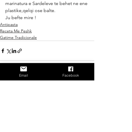
marinatura e Sardeleve te behet ne ene 
plastike,qelqi ose balte. 
Ju befte mire ! 
Antipasta
Receta Me Peshk
Gatime Tradicionale
Email
Facebook
See All
Recent Posts