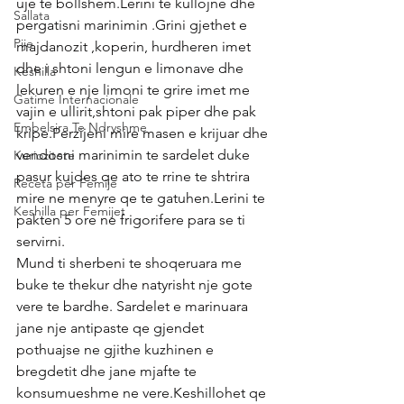
uje te bollshem.Lerini te kullojne dhe 
Sallata
pergatisni marinimin .Grini gjethet e 
Pije
majdanozit ,koperin, hurdheren imet 
dhe i shtoni lengun e limonave dhe 
Keshilla
lekuren e nje limoni te grire imet me 
Gatime Internacionale
vajin e ullirit,shtoni pak piper dhe pak 
Embelsira Te Ndryshme
kripe.Perzijeni mire masen e krijuar dhe 
vendosni marinimin te sardelet duke 
Kuriozitete
pasur kujdes qe ato te rrine te shtrira 
Receta per Femije
mire ne menyre qe te gatuhen.Lerini te 
Keshilla per Femijet
pakten 5 ore ne frigorifere para se ti 
servirni.
Mund ti sherbeni te shoqeruara me 
buke te thekur dhe natyrisht nje gote 
vere te bardhe. Sardelet e marinuara 
jane nje antipaste qe gjendet 
pothuajse ne gjithe kuzhinen e 
bregdetit dhe jane mjafte te 
konsumueshme ne vere.Keshillohet qe 