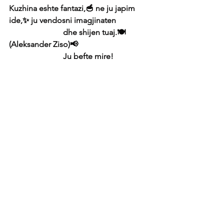
Kuzhina eshte fantazi,🥣 ne ju japim 
ide,✨ ju vendosni imagjinaten 
                           dhe shijen tuaj.🍽 
(Aleksander Ziso)📢
                           Ju befte mire! 