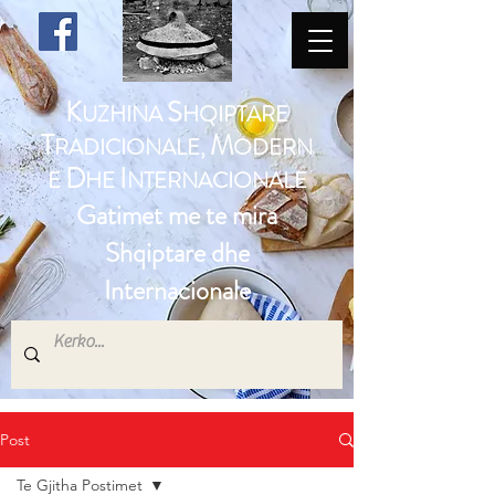
K
S
UZHINA
HQIPTARE
T
M
RADICIONALE,
ODERN
D
I
E
HE
NTERNACIONALE
Gatimet me te mira
Shqiptare dhe
Internacionale
Post
Te Gjitha Postimet