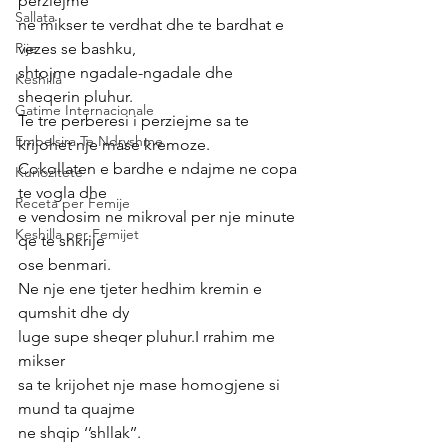
perziejme
Sallata
ne mikser te verdhat dhe te bardhat e 
Pije
vezes se bashku,
shtojme ngadale-ngadale dhe 
Keshilla
sheqerin pluhur.
Gatime Internacionale
Te tre perberesi i perziejme sa te 
Embelsira Te Ndryshme
krijohet nje mase kremoze.
Cokollaten e bardhe e ndajme ne copa 
Kuriozitete
te vogla dhe
Receta per Femije
e vendosim ne mikroval per nje minute 
Keshilla per Femijet
qe te shkrije
ose benmari.
Ne nje ene tjeter hedhim kremin e 
qumshit dhe dy
luge supe sheqer pluhur.I rrahim me 
mikser
sa te krijohet nje mase homogjene si 
mund ta quajme
ne shqip ‘’shllak’’.