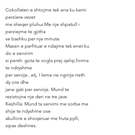
Cokollaten e shtojme tek ena ku kemi 
perziere vezet
me sheqer pluhur.Me nje shpatull i 
perziejme te gjitha
se bashku per nje minute.
Masen e perfituar e ndajme tek enet ku 
do e servirim
si persh: gota te vogla prej qelqi,forma 
te ndryshme
per servije...etj. I leme ne ngrirje rreth 
dy ore dhe
jane gati per servirje. Mund te 
rezistojne nje deri ne tre jave.
Keshilla: Mund ta servirni me sorbe me 
shije te ndyshme ose
akullore e shoqeruar me fruta pylli, 
sipas deshires.