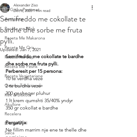
Alexander Ziso
Te Gjitha Postimet
Dec 8, 2020
1 min read
Semifreddo me cokollate te
Antipasta
bardhe dhe sorbe me fruta
Receta me Mish
pylli.
Receta Me Makarona
Receta Me Oris
Updated:
Jan 7, 2021
Semifreddo me cokollate te bardhe 
Receta Per Sup
dhe sorbe me fruta pylli.
Receta Me Peshk
Perberesit per 15 persona:
Receta Vegjetariane
10 te verdha veze
Gatime Tradicionale
2 te bardha veze
300 gr sheqer pluhur
Kek & Biskota
1 lt krem qumshti 35/40% yndyr
Akullore
350 gr cokollat e bardhe
Recelera
Pergatitja:
Brumera
Ne fillim marrim nje ene te thelle dhe 
Salca