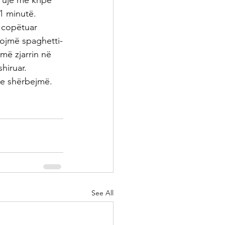
 ujë me kripë 
1 minutë. 
 copëtuar 
lojmë spaghetti-
më zjarrin në 
hiruar. 
he shërbejmë.
See All