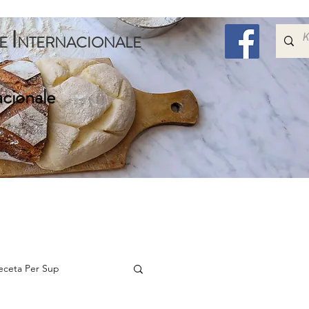
I
E
NTERNACIONALE
acionale
Embelsira
Speciale
Per Femijet
Me Shum
eceta Per Sup