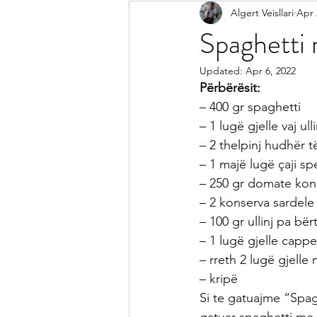
Algert Veisllari
Apr 
Receta Me Peshk
Receta Vegj
Spaghetti 
Updated:
Apr 6, 2022
Salca
Sallata
Pije
Ke
Përbërësit:
– 400 gr spaghetti
– 1 lugë gjelle vaj ulli
Receta per Femije
Keshilla pe
– 2 thelpinj hudhër të
– 1 majë lugë çaji s
– 250 gr domate kon
– 2 konserva sardel
– 100 gr ullinj pa bë
– 1 lugë gjelle capper
– rreth 2 lugë gjelle
– kripë
Si te gatuajme “Spag