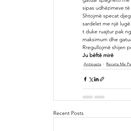
gatuar spaghetti me 
sipas udhëzimeve të 
Shtojmë specat djeg
sardelet me një lugë 
t duke ruajtur pak n
maksimum dhe gatuajm
Rregullojmë shijen p
Ju bëftë mirë 
Antipasta
Receta Me P
Recent Posts