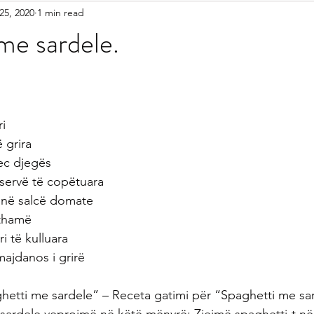
25, 2020
1 min read
etariane
Gatime Tradicionale
Kek & Biskota
Akullore
me sardele.
shilla
Gatime Internacionale
Embelsira Te Ndryshme
ri
r Femijet
 grira
pec djegës
servë të copëtuara
e në salcë domate
rthamë
i të kulluara
 majdanos i grirë
hetti me sardele” – Receta gatimi për “Spaghetti me sar