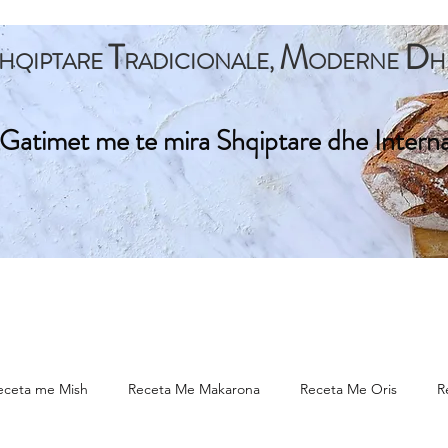
T
M
D
HQIPTARE
RADICIONALE,
ODERNE
H
Gatimet me te mira Shqiptare dhe Intern
ta Kryesore
Gatime Tradicionale
Gatime Internacionale
eceta me Mish
Receta Me Makarona
Receta Me Oris
R