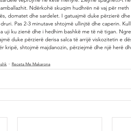
sardele veprojmë në këtë mënyrë: Ziejmë spaghetti-t në
amballazhit. Ndërkohë skuqim hudhrën në vaj për rreth 
ës, domatet dhe sardelet. I gatuajmë duke përzierë dhe
druri. Pas 2-3 minutave shtojmë ullinjtë dhe caperin. Kul
ga uji ku zienë dhe i hedhim bashkë me të në tigan. Ngre
ë duke përzierë derisa salca të arrijë viskozitetin e dës
ër kripë, shtojmë majdanozin, përziejmë dhe një herë d
eshk
Receta Me Makarona