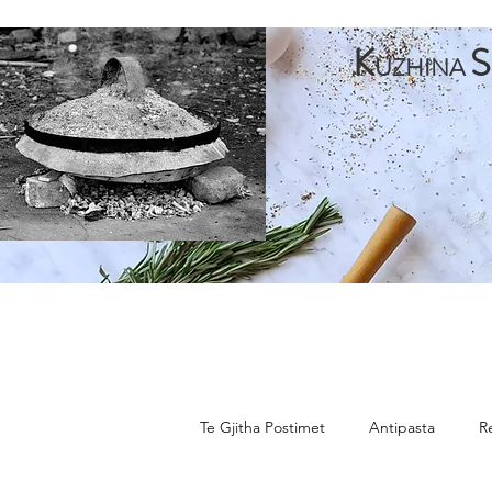
K
S
UZHINA
Faqja Kryesore
Antipasta
Pjata te Para
Pja
Te Gjitha Postimet
Antipasta
R