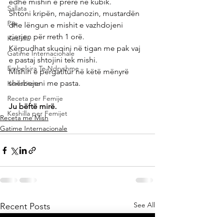
edhe mishin e prerë në kubik.
Sallata
Shtoni kripën, majdanozin, mustardën 
Pije
dhe lëngun e mishit e vazhdojeni 
zierjen për rreth 1 orë.
Keshilla
Kërpudhat skuqini në tigan me pak vaj 
Gatime Internacionale
e pastaj shtojini tek mishi.
Embelsira Te Ndryshme
Mishin e përgatitur në këtë mënyrë 
shërbejeni me pasta.
Kuriozitete
Receta per Femije
Ju bëftë mirë.
Keshilla per Femijet
Receta me Mish
Gatime Internacionale
See All
Recent Posts