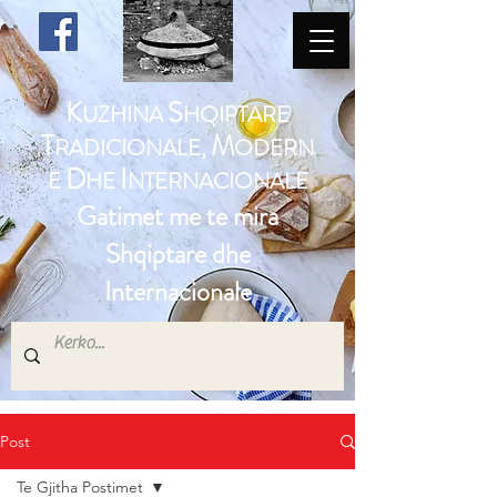
K
S
UZHINA
HQIPTARE
T
M
RADICIONALE,
ODERN
D
I
E
HE
NTERNACIONALE
Gatimet me te mira
Shqiptare dhe
Internacionale
Post
Te Gjitha Postimet