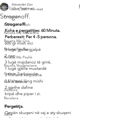
Alexander Ziso
Te Gjitha Postimet
Jun 8, 2020
1 min read
Stroganoff.
Antipasta
Stroganoff.
Receta me Mish
Koha e pergatitjes: 60 Minuta.
Receta Me Makarona
Perberesit: Per 4 -5 persona.
Receta Me Oris
600 gr mish vici
Receta Per Sup
3 lugë gjelle gjalpë
2 qep
Receta Me Peshk
3 lugë majdanoz të grirë,
Receta Vegjetariane
1 lugë gjelle mustardë
Gatime Tradicionale
3 filxhanë kërpudha
3 filxhanë lëng mishi
Kek & Biskota
2 gjethe dafine
Akullore
kripë dhe piper i zi.
Recelera
Brumera
Pergatitja.
Qepën skuqeni në vaj e aty skuqeni 
Salca