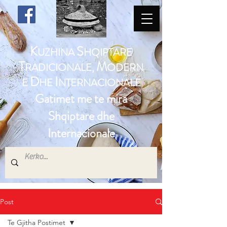
K
S
UZHINA
HQIPTARE
T
M
RADICIONALE,
ODERN
D
I
E
HE
NTERNACIONALE
Gatimet me te mira
Shqiptare dhe
Internacionale
Post
Te Gjitha Postimet