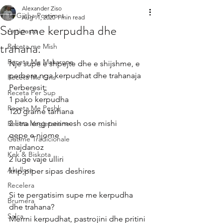
Alexander Ziso
Te Gjitha Postimet
Aug 11, 2020
1 min read
Supe me kerpudha dhe
Antipasta
trahana.
Receta me Mish
Receta Me Makarona
Nje supe e shpejte dhe e shijshme, e 
perbere nga kerpudhat dhe trahanaja
Receta Me Oris
Perberesit:
Receta Per Sup
1 pako kerpudha 
Receta Me Peshk
120 grame tarhana
2 litra leng perimesh ose mishi
Receta Vegjetariane
qepe e njome
Gatime Tradicionale
majdanoz
Kek & Biskota
2 luge vaje ulliri
Akullore
krip,piper sipas deshires
Recelera
Si te pergatisim supe me kerpudha 
Brumera
dhe trahana?
Salca
Merrni kerpudhat, pastrojini dhe pritini 