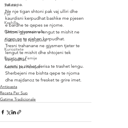
ne copa.
Sallata
Ne nje tigan shtoni pak vaj ulliri dhe 
Pije
kaurdisni kerpudhat bashke me pjesen 
Keshilla
e bardhe te qepes se njome.
Gatime Internacionale
Shtoni gjysmen e lengut te mishit ne 
tigan qe te ziehen kerpudhat.
Embelsira Te Ndryshme
Tresni trahanane ne gjysmen tjeter te 
Kuriozitete
lengut te mishit dhe shtojeni tek 
Receta per Femije
kerpudhat.
Lereni te ziehet derisa te trashet lengu.
Keshilla per Femijet
Sherbejeni me bishta qepe te njoma 
dhe majdanoz te fresket te grire imet.
Antipasta
Receta Per Sup
Gatime Tradicionale