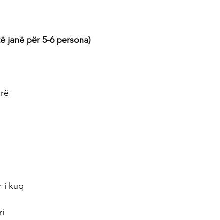
ë janë për 5-6 persona)
arë
r i kuq
ri