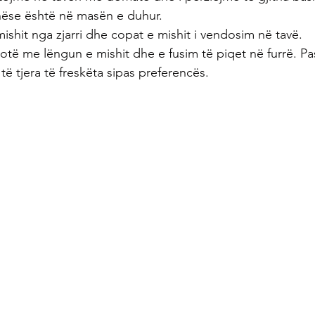
nëse është në masën e duhur.
shit nga zjarri dhe copat e mishit i vendosim në tavë.
gotë me lëngun e mishit dhe e fusim të piqet në furrë. P
 të tjera të freskëta sipas preferencës.