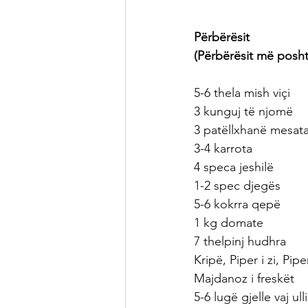
Përbërësit
(Përbërësit më posht
5-6 thela mish viçi
3 kunguj të njomë
3 patëllxhanë mesat
3-4 karrota
4 speca jeshilë
1-2 spec djegës
5-6 kokrra qepë
1 kg domate
7 thelpinj hudhra
Kripë, Piper i zi, Pipe
Majdanoz i freskët
5-6 lugë gjelle vaj ulli