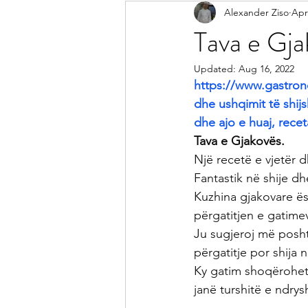
Alexander Ziso
Apr
Receta Me Peshk
Receta Vegj
Tava e Gja
Updated:
Aug 16, 2022
Salca
Sallata
Pije
Ke
https://www.gastron
dhe ushqimit të shijs
dhe ajo e huaj, recet
Receta per Femije
Keshilla pe
Tava e Gjakovës.
Një recetë e vjetër d
Fantastik në shije d
Kuzhina gjakovare ës
përgatitjen e gatime
Ju sugjeroj më posht
përgatitje por shija 
Ky gatim shoqërohet m
janë turshitë e ndry