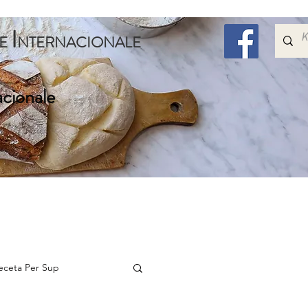
I
E
NTERNACIONALE
acionale
Embelsira
Speciale
Per Femijet
Me Shum
eceta Per Sup