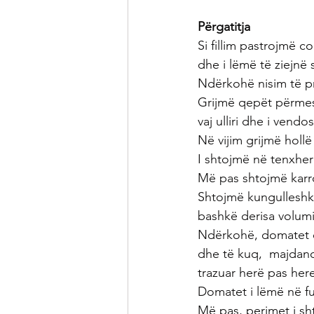
Përgatitja
Si fillim pastrojmë c
dhe i lëmë të ziejnë s
Ndërkohë nisim të pr
Grijmë qepët përmes 
vaj ulliri dhe i vendo
Në vijim grijmë hollë
I shtojmë në tenxhe
Më pas shtojmë karro
Shtojmë kungulleshka
bashkë derisa volumi 
Ndërkohë, domatet e g
dhe të kuq,  majdanoz
trazuar herë pas her
Domatet i lëmë në fu
Më pas, perimet i sh