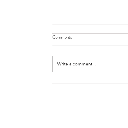
Comments
Write a comment...
Tavë me makarona e mish pule.