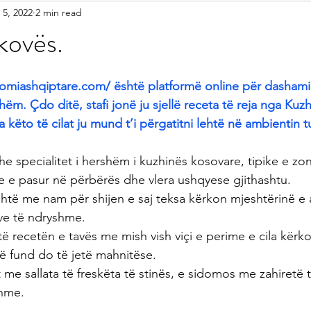
 5, 2022
2 min read
etariane
Gatime Tradicionale
Kek & Biskota
Akullore
kovës.
shilla
Gatime Internacionale
Embelsira Te Ndryshme
omiashqiptare.com/ është platformë online për dashamir
hëm. Çdo ditë, stafi jonë ju sjellë receta të reja nga Kuz
a këto të cilat ju mund t’i përgatitni lehtë në ambientin t
r Femijet
he specialitet i hershëm i kuzhinës kosovare, tipike e z
he e pasur në përbërës dhe vlera ushqyese gjithashtu.
htë me nam për shijen e saj teksa kërkon mjeshtërinë e 
ve të ndryshme.
ë recetën e tavës me mish vish viçi e perime e cila kërk
në fund do të jetë mahnitëse.
e sallata të freskëta të stinës, e sidomos me zahiretë tr
shme.