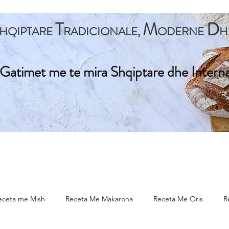
T
M
D
HQIPTARE
RADICIONALE,
ODERNE
H
Gatimet me te mira Shqiptare dhe Intern
ta Kryesore
Gatime Tradicionale
Gatime Internacionale
eceta me Mish
Receta Me Makarona
Receta Me Oris
R