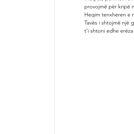
provojmë për kripë 
Heqim tenxheren e mi
Tavës i shtojmë një 
t’i shtoni edhe erëza