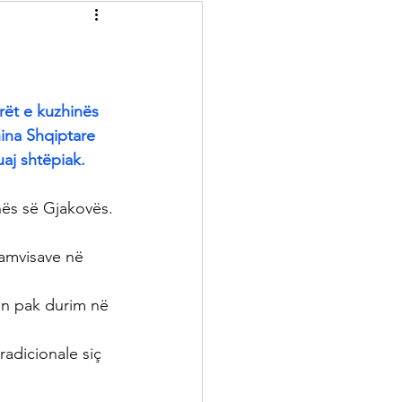
Recelera
Brumera
Kuriozitete
ët e kuzhinës 
hina Shqiptare 
uaj shtëpiak.
onës së Gjakovës.
amvisave në 
on pak durim në 
adicionale siç 