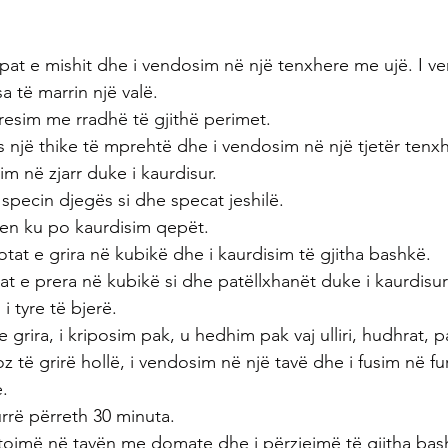
opat e mishit dhe i vendosim në një tenxhere me ujë. I ve
a të marrin një valë.
esim me rradhë të gjithë perimet.
një thike të mprehtë dhe i vendosim në një tjetër tenx
sim në zjarr duke i kaurdisur.
 specin djegës si dhe specat jeshilë.
ren ku po kaurdisim qepët.
tat e grira në kubikë dhe i kaurdisim të gjitha bashkë.
t e prera në kubikë si dhe patëllxhanët duke i kaurdisur 
i tyre të bjerë.
rira, i kriposim pak, u hedhim pak vaj ulliri, hudhrat, pa
 të grirë hollë, i vendosim në një tavë dhe i fusim në fu
e.
rrë përreth 30 minuta.
tojmë në tavën me domate dhe i përziejmë të gjitha bas