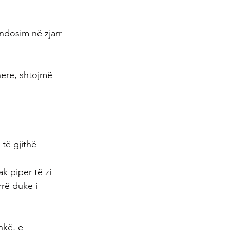
ndosim në zjarr 
here, shtojmë 
të gjithë 
k piper të zi 
rrë duke i 
hkë, e 