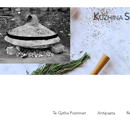
K
S
UZHINA
Faqja Kryesore
Antipasta
Pjata te Para
Pja
Te Gjitha Postimet
Antipasta
R