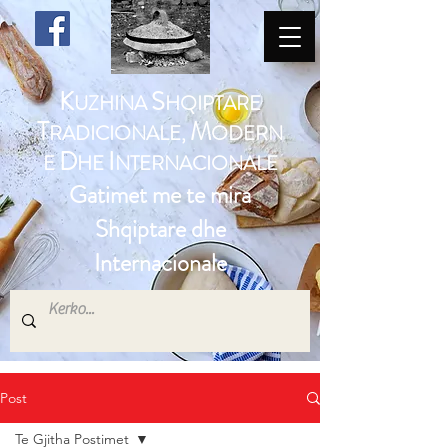
K
S
UZHINA
HQIPTARE
T
M
RADICIONALE,
ODERN
D
I
E
HE
NTERNACIONALE
Gatimet me te mira
Shqiptare dhe
Internacionale
Post
Te Gjitha Postimet