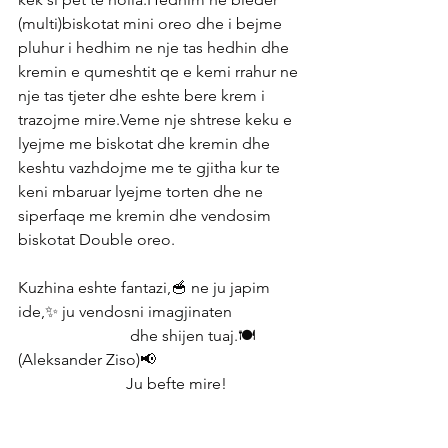
(multi)biskotat mini oreo dhe i bejme 
pluhur i hedhim ne nje tas hedhin dhe 
kremin e qumeshtit qe e kemi rrahur ne 
nje tas tjeter dhe eshte bere krem i 
trazojme mire.Veme nje shtrese keku e 
lyejme me biskotat dhe kremin dhe 
keshtu vazhdojme me te gjitha kur te 
keni mbaruar lyejme torten dhe ne 
siperfaqe me kremin dhe vendosim 
biskotat Double oreo.
Kuzhina eshte fantazi,🥣 ne ju japim 
ide,✨ ju vendosni imagjinaten 
                            dhe shijen tuaj.🍽 
(Aleksander Ziso)📢
                           Ju befte mire! 