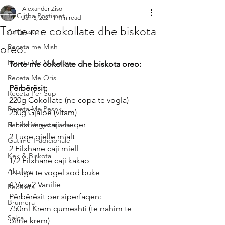
Alexander Ziso
Te Gjitha Postimet
Jan 3, 2021
1 min read
Torte me cokollate dhe biskota
Antipasta
oreo:
Receta me Mish
Receta Me Makarona
Torte me cokollate dhe biskota oreo:
Receta Me Oris
Përbërësit:
Receta Per Sup
220g Cokollate (ne copa te vogla)
Receta Me Peshk
250g Gjalpe (vitam)
1 Filxhane caji sheqer
Receta Vegjetariane
2 Luge gjelle mjalt
Gatime Tradicionale
2 Filxhane caji miell
Kek & Biskota
1/2 Filxhane caji kakao
Akullore
1 Luge te vogel sod buke
4 Veze2 Vanilie
Recelera
Përbërësit per siperfaqen:
Brumera
750ml Krem qumeshti (te rrahim te 
Salca
bime krem)