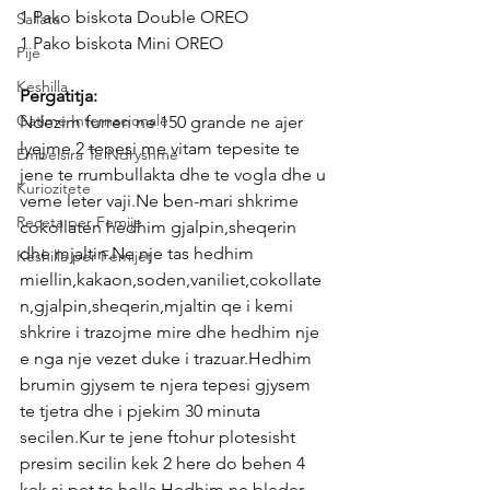
1 Pako biskota Double OREO
Sallata
1 Pako biskota Mini OREO
Pije
Keshilla
Pergatitja:
Gatime Internacionale
Ndezim furren ne 150 grande ne ajer 
lyejme 2 tepesi me vitam tepesite te 
Embelsira Te Ndryshme
jene te rrumbullakta dhe te vogla dhe u 
Kuriozitete
veme leter vaji.Ne ben-mari shkrime 
Receta per Femije
cokollaten hedhim gjalpin,sheqerin 
dhe mjaltin.Ne nje tas hedhim 
Keshilla per Femijet
miellin,kakaon,soden,vaniliet,cokollate
n,gjalpin,sheqerin,mjaltin qe i kemi 
shkrire i trazojme mire dhe hedhim nje 
e nga nje vezet duke i trazuar.Hedhim 
brumin gjysem te njera tepesi gjysem 
te tjetra dhe i pjekim 30 minuta 
secilen.Kur te jene ftohur plotesisht 
presim secilin kek 2 here do behen 4 
kek si pet te holla.Hedhim ne bleder 