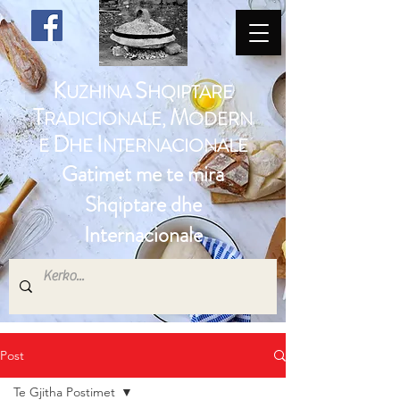
K
S
UZHINA
HQIPTARE
T
M
RADICIONALE,
ODERN
D
I
E
HE
NTERNACIONALE
Gatimet me te mira
Shqiptare dhe
Internacionale
Post
Te Gjitha Postimet