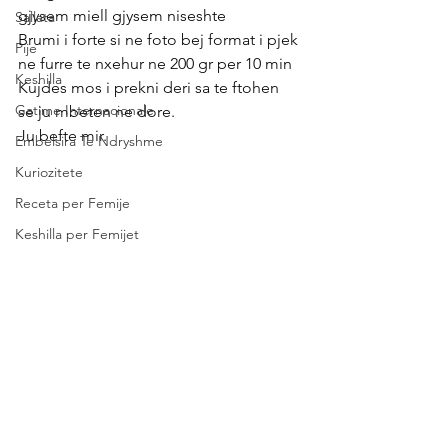
gjysem miell gjysem niseshte
Sallata
Brumi i forte si ne foto bej format i pjek 
Pije
ne furre te nxehur ne 200 gr per 10 min
Keshilla
Kujdes mos i prekni deri sa te ftohen 
Gatime Internacionale
se ju mbeten ne dore.
Ju befte mir.
Embelsira Te Ndryshme
Kuriozitete
Receta per Femije
Keshilla per Femijet