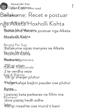
Alexander Ziso
Te Gjitha Postimet
Mar 14, 2021
1 min read
Ballakume: Recet e postuar
Antipasta
nga Alketa Hoxholli Kishta
Receta me Mish
Receta Me Makarona
Ballakume: Recet e postuar nga Alketa 
Hoxholli Kishta
Receta Me Oris
Receta Per Sup
Ballakume sipas menyres se Alketa 
Receta Me Peshk
Hoxholli Kishta
Perbersit:
Receta Vegjetariane
250 gr vitam 
Gatime Tradicionale
2 te verdha veze 
Kek & Biskota
100 gr sheqer pluhur 
Akullore
1 luge kafeje bejkin pauder ose pluhur 
fryres
Recelera
I perziej keta perberes ne fillim me 
Brumera
dore pastaj hedh edhe 
Salca
450 gr niseshte ose mund ti beni 