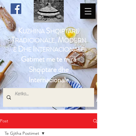
K
S
UZHINA
HQIPTARE
T
M
RADICIONALE,
ODERN
D
I
E
HE
NTERNACIONALE
Gatimet me te mira
Shqiptare dhe
Internacionale
Post
Te Gjitha Postimet