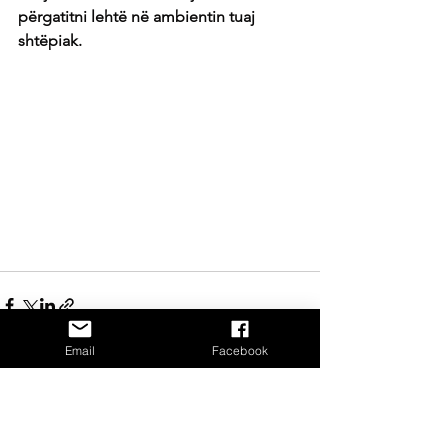
përgatitni lehtë në ambientin tuaj 
shtëpiak.
Email
Facebook
See All
Recent Posts