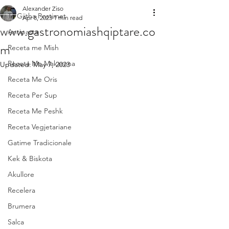
Alexander Ziso
Te Gjitha Postimet
Apr 8, 2023
1 min read
www.gastronomiashqiptare.co
Antipasta
m
Receta me Mish
Receta Me Makarona
Updated:
May 7, 2023
Receta Me Oris
Receta Per Sup
Receta Me Peshk
Receta Vegjetariane
Gatime Tradicionale
Kek & Biskota
Akullore
Recelera
Brumera
Salca