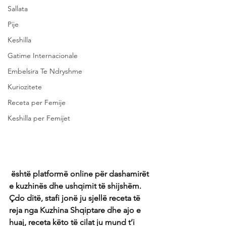
Sallata
Pije
Keshilla
Gatime Internacionale
Embelsira Te Ndryshme
Kuriozitete
Receta per Femije
Keshilla per Femijet
 është platformë online për dashamirët 
e kuzhinës dhe ushqimit të shijshëm. 
Çdo ditë, stafi jonë ju sjellë receta të 
reja nga Kuzhina Shqiptare dhe ajo e 
huaj, receta këto të cilat ju mund t’i 