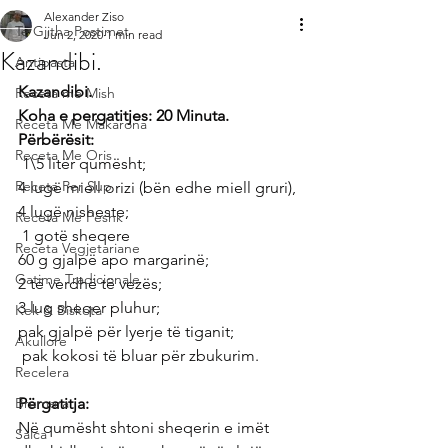
Alexander Ziso
Te Gjitha Postimet
Jun 2, 2020
1 min read
Kazandibi.
Antipasta
Kazandibi.
Receta me Mish
Koha e pergatitjes: 20 Minuta.
Receta Me Makarona
Përbërësit:
Receta Me Oris
 1\5 litër qumësht;
Receta Per Sup
4 lugë miell orizi (bën edhe miell gruri),
4 lugë nisheste;
Receta Me Peshk
 1 gotë sheqere 
Receta Vegjetariane
60 g gjalpë apo margarinë;
Gatime Tradicionale
2 të verdhë të vezës;
3 lug sheqer pluhur;
Kek & Biskota
pak gjalpë për lyerje të tiganit;
Akullore
 pak kokosi të bluar për zbukurim.
Recelera
Brumera
Përgatitja:
Në qumësht shtoni sheqerin e imët 
Salca