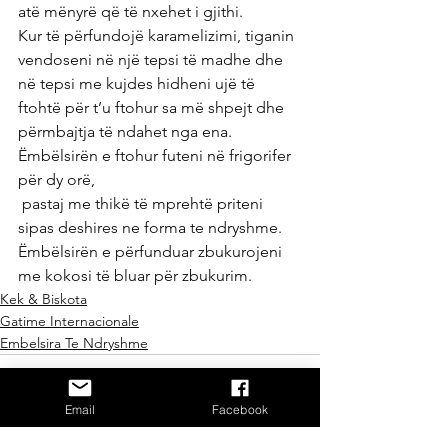
atë mënyrë që të nxehet i gjithi.
Kur të përfundojë karamelizimi, tiganin 
vendoseni në një tepsi të madhe dhe 
në tepsi me kujdes hidheni ujë të 
ftohtë për t’u ftohur sa më shpejt dhe 
përmbajtja të ndahet nga ena.
Ëmbëlsirën e ftohur futeni në frigorifer 
për dy orë,
 pastaj me thikë të mprehtë priteni 
sipas deshires ne forma te ndryshme.
Ëmbëlsirën e përfunduar zbukurojeni 
me kokosi të bluar për zbukurim.
Kek & Biskota
Gatime Internacionale
Embelsira Te Ndryshme
Email
Facebook