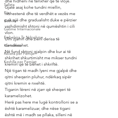
dhe hidheni në tenxher që të vlojë.
Sallata
Gjatë asaj kohe tundni miellin, 
Pije
nishestenë dhe të verdhët e vezës me 
pak ujë dhe gradualisht duke e përzier 
Keshilla
vazhdimisht shtoni në qumështin i cili 
Gatime Internacionale
vlon.
Embelsira Te Ndryshme
Ulni zjarrin dhe zieni derisa të 
dendësohet.
Kuriozitete
Në fund shtoni gjalpin dhe kur ai të 
Receta per Femije
shkrihet shkurtimisht me mikser tundni 
Keshilla per Femijet
kremin që të bëhet i shkriftë.
Një tigan të madh lyeni me gjalpë dhe 
qitni sheqerin pluhur, ndërkaq sipër 
qitni kremin e nxehtë.
Tiganin lëreni në zjarr që sheqeri të 
karamelizohet.
Herë pas here me lugë kontrolloni se a 
është karamelizuar, dhe nëse tigani 
është më i madh se pllaka, silleni në 