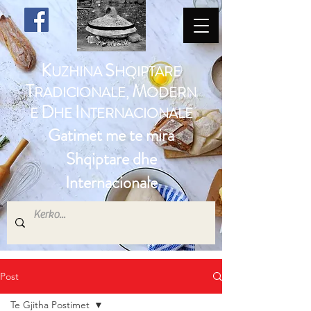
K
S
UZHINA
HQIPTARE
T
M
RADICIONALE,
ODERN
D
I
E
HE
NTERNACIONALE
Gatimet me te mira
Shqiptare dhe
Internacionale
Post
Te Gjitha Postimet