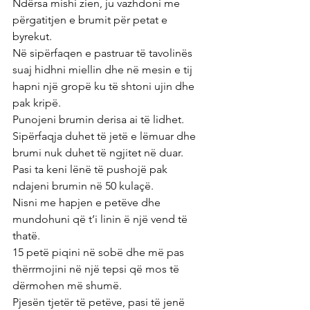
Ndërsa mishi zien, ju vazhdoni me 
përgatitjen e brumit për petat e 
byrekut.
Në sipërfaqen e pastruar të tavolinës 
suaj hidhni miellin dhe në mesin e tij 
hapni një gropë ku të shtoni ujin dhe 
pak kripë.
Punojeni brumin derisa ai të lidhet.
Sipërfaqja duhet të jetë e lëmuar dhe 
brumi nuk duhet të ngjitet në duar.
Pasi ta keni lënë të pushojë pak 
ndajeni brumin në 50 kulaçë.
Nisni me hapjen e petëve dhe 
mundohuni që t’i linin ë një vend të 
thatë.
15 petë piqini në sobë dhe më pas 
thërrmojini në një tepsi që mos të 
dërmohen më shumë.
Pjesën tjetër të petëve, pasi të jenë 