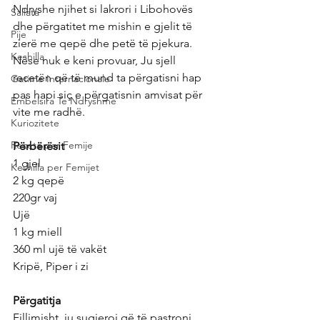
Ndryshe njihet si lakrori i Libohovës 
Sallata
dhe përgatitet me mishin e gjelit të 
Pije
zierë me qepë dhe petë të pjekura.
Keshilla
Nëse nuk e keni provuar, Ju sjell 
recetën që të mund ta përgatisni hap 
Gatime Internacionale
pas hapi siç e përgatisnin amvisat për 
Embelsira Te Ndryshme
vite me radhë.
Kuriozitete
Receta per Femije
Përbërësit
1 gjel
Keshilla per Femijet
2 kg qepë
220gr vaj
Ujë
1 kg miell
360 ml ujë të vakët
Kripë, Piper i zi
Përgatitja
Fillimisht  ju sugjeroj që të pastroni 