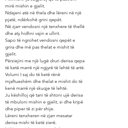
mirë mishin e gjelit.
Ndajeni atë në thela dhe lëreni në një 
pjatë, ndërkohë grini qepët.
Në zjarr vendosni një tenxhere të thellë 
dhe aty hidhni vajin e ullirit.
Sapo të ngrohet vendosni qepët e 
grira dhe më pas thelat e mishit të 
gjelit.
Përziejini me një lugë druri derisa qepa 
të ketë marrë një ngjyrë të lehtë të artë.
Volumi I saj do të ketë rënë 
mjaftueshëm dhe thelat e mishit do të 
kenë marrë një skuqje të lehtë.
Ju këshilloj që tani të shtoni ujë derisa 
të mbuloni mishin e gjelit, si dhe kripë 
dhe piper të zi për shije.
Lëreni tenxheren në zjarr mesatar 
derisa mishi të ketë zierë.