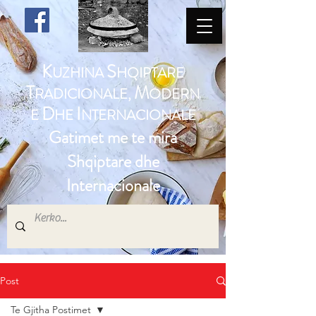
K
S
UZHINA
HQIPTARE
T
M
RADICIONALE,
ODERN
D
I
E
HE
NTERNACIONALE
Gatimet me te mira
Shqiptare dhe
Internacionale
Post
Te Gjitha Postimet