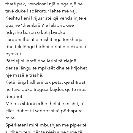
tharë pak,  vendosni një e nga një në 
tavë duke I spërkatur lehtë me vaj.
Kështu keni krijuar atë që vendalinjtë e 
quajnë ‘thembrën’ e lakrorit, ose 
ndryshe bazën e këtij byreku.
Largoni thelat e mishit nga tenxherja 
dhe tek lëngu hidhni petat e pjekura të 
byrekut.
Përziejini lehtë dhe lërini të ziejnë 
derisa lëngu të mpiksët dhe të krijohet 
një masë e trashë.
Këtë lëng hidheni tek petat që shtruat 
në tavë duke treguar kujdes që të mos 
derdhet.
Më pas shtoni edhe thelat e mishit, të 
cilat  duhet t’i vendosni të përhapura 
mirë.
Spërkateni mirë mbushjen me piper të 
zi dhe futeni për ta pjekur në furrë të 