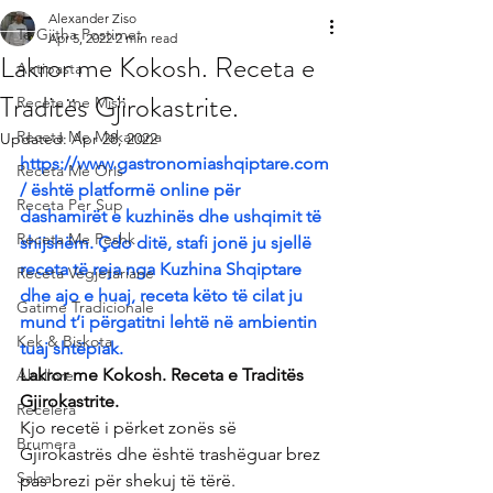
Alexander Ziso
Te Gjitha Postimet
Apr 5, 2022
2 min read
Lakror me Kokosh. Receta e
Antipasta
Traditës Gjirokastrite.
Receta me Mish
Receta Me Makarona
Updated:
Apr 28, 2022
https://www.gastronomiashqiptare.com
Receta Me Oris
/ është platformë online për 
Receta Per Sup
dashamirët e kuzhinës dhe ushqimit të 
Receta Me Peshk
shijshëm. Çdo ditë, stafi jonë ju sjellë 
receta të reja nga Kuzhina Shqiptare 
Receta Vegjetariane
dhe ajo e huaj, receta këto të cilat ju 
Gatime Tradicionale
mund t’i përgatitni lehtë në ambientin 
Kek & Biskota
tuaj shtëpiak.
Lakror me Kokosh. Receta e Traditës 
Akullore
Gjirokastrite.
Recelera
Kjo recetë i përket zonës së 
Brumera
Gjirokastrës dhe është trashëguar brez 
Salca
pas brezi për shekuj të tërë.