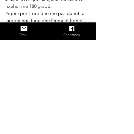
nxehur me 180 gradë.
Piqeni për 1 orë dhe më pas duhet ta 
largoni nga furra dhe lëreni të ftohet 
pak para se ta prisni.
Email
Facebook
Gatime Tradicionale