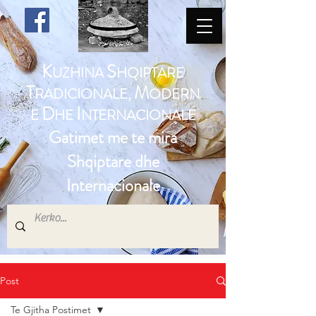
K
S
UZHINA
HQIPTARE
T
M
RADICIONALE,
ODERN
D
I
E
HE
NTERNACIONALE
Gatimet me te mira
Shqiptare dhe
Internacionale
Post
Te Gjitha Postimet