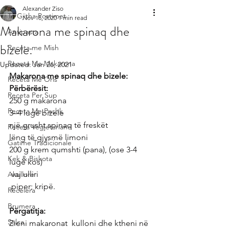
Alexander Ziso
Te Gjitha Postimet
Nov 18, 2020
1 min read
Makarona me spinaq dhe
Antipasta
bizele:
Receta me Mish
Receta Me Makarona
Updated:
Jan 26, 2021
Makarona me spinaq dhe bizele:
Receta Me Oris
Përbërësit:
Receta Per Sup
250 g makarona
Receta Me Peshk
3–4 lugë bizele
një grusht spinaq të freskët
Receta Vegjetariane
lëng të gjysmë limoni
Gatime Tradicionale
200 g krem qumshti (pana), (ose 3-4 
Kek & Biskota
lugë kos)
 vaj ulliri
Akullore
 piper; kripë.
Recelera
Brumera
Përgatitja:
Salca
Zieni makaronat  kulloni dhe ktheni në 