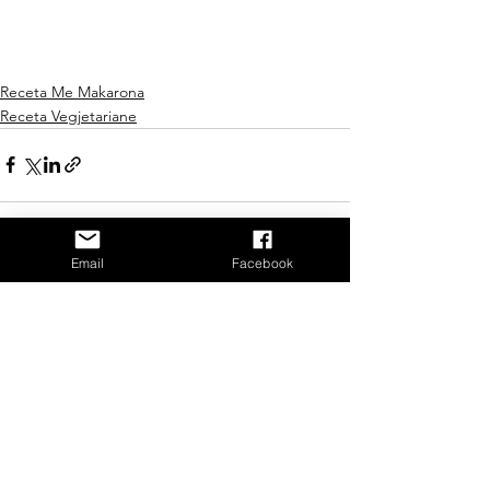
Receta Me Makarona
Receta Vegjetariane
Email
Facebook
See All
Recent Posts