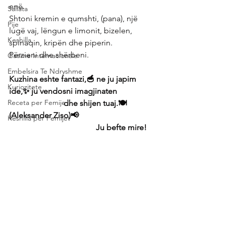
enë.
Sallata
Shtoni kremin e qumshti, (pana), një 
Pije
lugë vaj, lëngun e limonit, bizelen, 
Keshilla
spinaqin, kripën dhe piperin.
Përzieni dhe shërbeni.
Gatime Internacionale
Embelsira Te Ndryshme
Kuzhina eshte fantazi,🥣 ne ju japim 
Kuriozitete
ide,✨ ju vendosni imagjinaten 
Receta per Femije
                           dhe shijen tuaj.🍽 
(Aleksander Ziso)📢
Keshilla per Femijet
                                           Ju befte mire! 