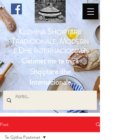
K
S
UZHINA
HQIPTARE
T
M
RADICIONALE,
ODERN
D
I
E
HE
NTERNACIONALE
Gatimet me te mira
Shqiptare dhe
Internacionale
Post
Te Gjitha Postimet