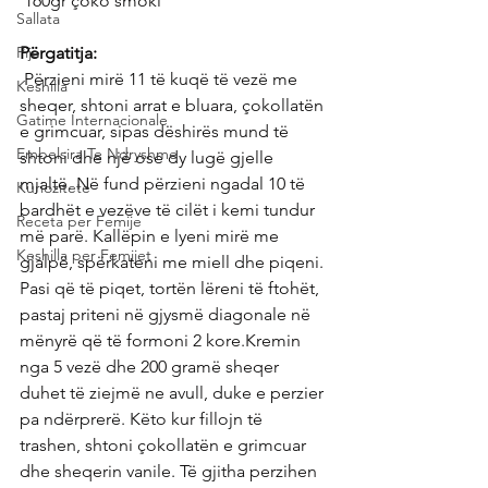
 160gr çoko smoki
Sallata
Pije
Përgatitja:
 Përzieni mirë 11 të kuqë të vezë me 
Keshilla
sheqer, shtoni arrat e bluara, çokollatën 
Gatime Internacionale
e grimcuar, sipas dëshirës mund të 
Embelsira Te Ndryshme
shtoni dhe një ose dy lugë gjelle 
mjaltë. Në fund përzieni ngadal 10 të 
Kuriozitete
bardhët e vezëve të cilët i kemi tundur 
Receta per Femije
më parë. Kallëpin e lyeni mirë me 
Keshilla per Femijet
gjalpë, spërkateni me miell dhe piqeni. 
Pasi që të piqet, tortën lëreni të ftohët, 
pastaj priteni në gjysmë diagonale në 
mënyrë që të formoni 2 kore.Kremin 
nga 5 vezë dhe 200 gramë sheqer 
duhet të ziejmë ne avull, duke e perzier 
pa ndërprerë. Këto kur fillojn të 
trashen, shtoni çokollatën e grimcuar 
dhe sheqerin vanile. Të gjitha perzihen 