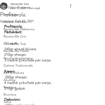
Alexander Ziso
Te Gjitha Postimet
Nov 19, 2020
1 min read
Profiterola:
Antipasta
Updated:
Feb 21, 2021
Receta me Mish
Profiterola:
Receta Me Makarona
Përbërësit:
Receta Me Oris
 11 vezë,
Receta Per Sup
160gr arra të bluara,
Receta Me Peshk
210gr sheqer,
Receta Vegjetariane
3 rradhë çokollatë për zierje.
Gatime Tradicionale
Kremi:
Kek & Biskota
 260gr sheqer,
Akullore
4 rradhë çokollatë për zierje,
Recelera
210gr gjalpë.
Brumera
Dekorimi:
Salca