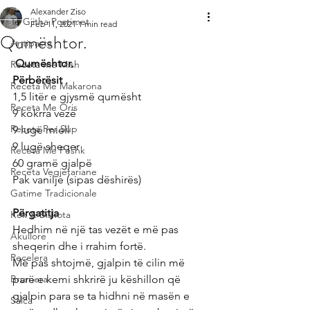
Alexander Ziso
Te Gjitha Postimet
Feb 11, 2021
1 min read
Qumështor.
Antipasta
Qumështor.
Receta me Mish
Përbërësit
Receta Me Makarona
1,5 litër e gjysmë qumësht
Receta Me Oris
9 kokrra vezë
Receta Per Sup
9 lugë miell
9 lugë sheqer
Receta Me Peshk
60 gramë gjalpë
Receta Vegjetariane
Pak vanilje (sipas dëshirës)
Gatime Tradicionale
Përgatitja
Kek & Biskota
Hedhim në një tas vezët e më pas 
Akullore
sheqerin dhe i rrahim fortë.
Recelera
Më pas shtojmë, gjalpin të cilin më 
Brumera
parë e kemi shkrirë ju këshillon që 
gjalpin para se ta hidhni në masën e 
Salca