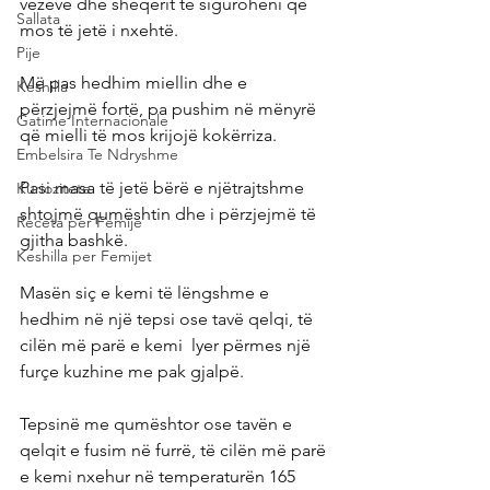
vezëve dhe sheqerit të siguroheni që 
Sallata
mos të jetë i nxehtë.
Pije
Më pas hedhim miellin dhe e 
Keshilla
përzjejmë fortë, pa pushim në mënyrë 
Gatime Internacionale
që mielli të mos krijojë kokërriza.
Embelsira Te Ndryshme
Pasi masa të jetë bërë e njëtrajtshme 
Kuriozitete
shtojmë qumështin dhe i përzjejmë të 
Receta per Femije
gjitha bashkë.
Keshilla per Femijet
Masën siç e kemi të lëngshme e 
hedhim në një tepsi ose tavë qelqi, të 
cilën më parë e kemi  lyer përmes një 
furçe kuzhine me pak gjalpë.
Tepsinë me qumështor ose tavën e 
qelqit e fusim në furrë, të cilën më parë 
e kemi nxehur në temperaturën 165 