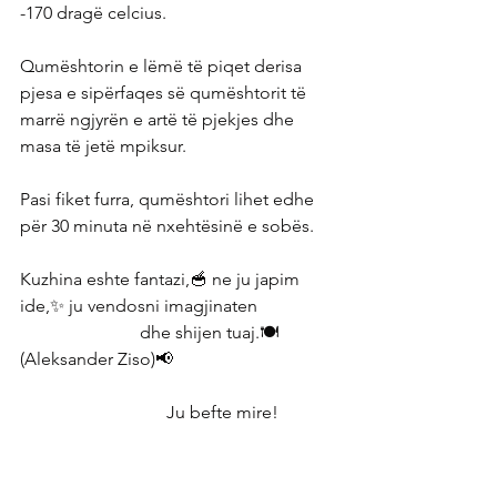
-170 dragë celcius.
Qumështorin e lëmë të piqet derisa 
pjesa e sipërfaqes së qumështorit të 
marrë ngjyrën e artë të pjekjes dhe 
masa të jetë mpiksur.
Pasi fiket furra, qumështori lihet edhe 
për 30 minuta në nxehtësinë e sobës.
Kuzhina eshte fantazi,🥣 ne ju japim 
ide,✨ ju vendosni imagjinaten 
                           dhe shijen tuaj.🍽 
(Aleksander Ziso)📢
                                 Ju befte mire! 