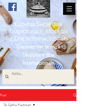
K
S
UZHINA
HQIPTARE
T
M
RADICIONALE,
ODERN
D
I
E
HE
NTERNACIONALE
Gatimet me te mira
Shqiptare dhe
Internacionale
Post
Te Gjitha Postimet