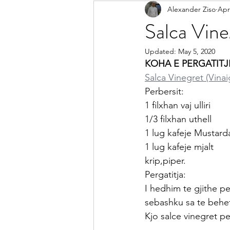
Alexander Ziso
Apr
Receta Me Peshk
Receta Vegj
Salca Vine
Updated:
May 5, 2020
Salca
Sallata
Pije
Ke
KOHA E PERGATITJ
Salca Vinegret (Vina
Perbersit:
Receta per Femije
Keshilla pe
1 filxhan vaj ulliri
1/3 filxhan uthell
1 lug kafeje Mustard
1 lug kafeje mjalt
krip,piper.
Pergatitja:
I hedhim te gjithe pe
sebashku sa te behet
Kjo salce vinegret pe