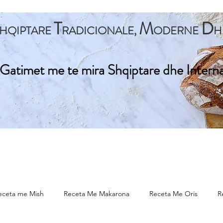
T
M
D
HQIPTARE
RADICIONALE,
ODERNE
H
Gatimet me te mira Shqiptare dhe Intern
ta Kryesore
Gatime Tradicionale
Gatime Internacionale
eceta me Mish
Receta Me Makarona
Receta Me Oris
R