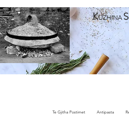
K
S
UZHINA
Faqja Kryesore
Antipasta
Pjata te Para
Pja
Te Gjitha Postimet
Antipasta
R