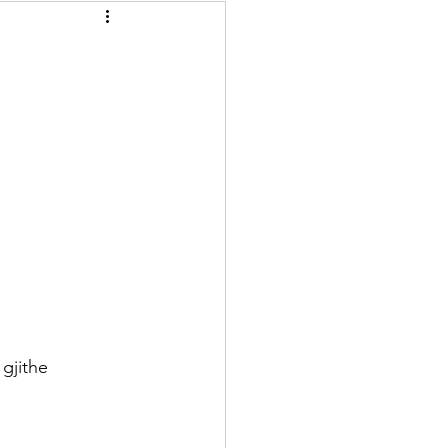
Recelera
Brumera
Kuriozitete
gjithe 