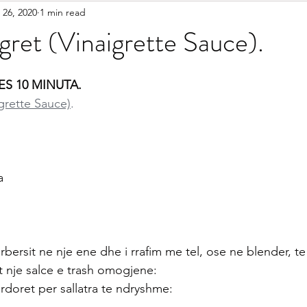
 26, 2020
1 min read
etariane
Gatime Tradicionale
Kek & Biskota
Akullore
gret (Vinaigrette Sauce).
shilla
Gatime Internacionale
Embelsira Te Ndryshme
ES 10 MINUTA.
igrette Sauce)
.
r Femijet
a
rbersit ne nje ene dhe i rrafim me tel, ose ne blender, te 
 nje salce e trash omogjene:
rdoret per sallatra te ndryshme: