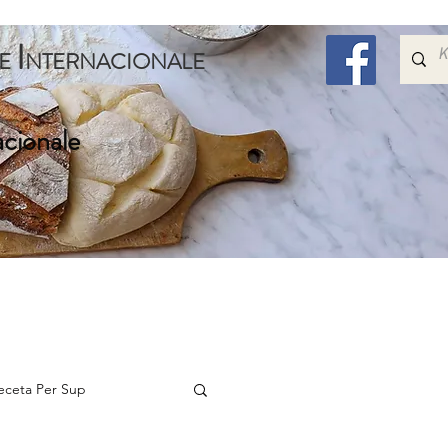
I
E
NTERNACIONALE
acionale
Embelsira
Speciale
Per Femijet
Me Shum
eceta Per Sup