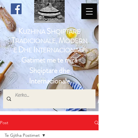
K
S
UZHINA
HQIPTARE
T
M
RADICIONALE,
ODERN
D
I
E
HE
NTERNACIONALE
Gatimet me te mira
Shqiptare dhe
Internacionale
Post
Te Gjitha Postimet