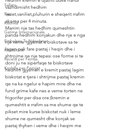
hedhim kremin e djathit duke rrahur 
Sallata
vazhdimisht hedhim 
Pije
vezet,vaniliet,pluhurin e sheqerit rrafim 
akoma per 4 minuta.
Keshilla
Marrim nje tas hedhim qumeshtin 
Gatime Internacionale
panda hedhim konjakun dhe nje e nga 
Embelsira Te Ndryshme
nje veme  gjysmat e biskotave sa te 
lagen pak fare pastaj i heqin dhe i 
Kuriozitete
shtrojme ne nje tepesi ose forme si te 
Receta per Femije
doni ju ne siperfaqe te biskotave 
Keshilla per Femijet
hedhim gjysmen e kremit pastaj lagim 
biskotat e tjera i shtrijme pastaj kremin 
qe na ka ngelur e hapim mire dhe ne 
fund grime kafe nes e veme torten ne 
frigorifer per disa ore.(kremin e 
qumeshtit e rrafim sa me shume qe te 
pikset mire kurse biskotat nuk i leme 
shume ne qumesht dhe konjak se 
pastaj thyhen i veme dhe i heqim me 