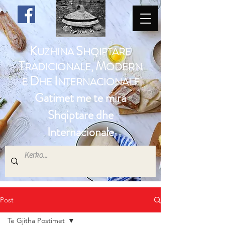
K
S
UZHINA
HQIPTARE
T
M
RADICIONALE,
ODERN
D
I
E
HE
NTERNACIONALE
Gatimet me te mira
Shqiptare dhe
Internacionale
Post
Te Gjitha Postimet