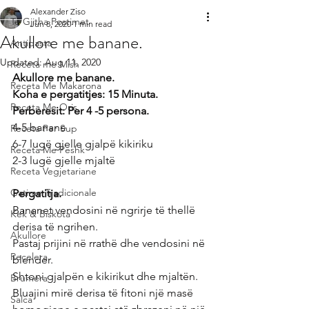
Alexander Ziso
Te Gjitha Postimet
Jun 8, 2020
1 min read
Akullore me banane.
Antipasta
Updated:
Aug 11, 2020
Receta me Mish
Akullore me banane.
Receta Me Makarona
Koha e pergatitjes: 15 Minuta.
Receta Me Oris
Perberesit: Per 4 -5 persona.
4-5 banane
Receta Per Sup
6-7 lugë gjelle gjalpë kikiriku
Receta Me Peshk
2-3 lugë gjelle mjaltë
Receta Vegjetariane
Gatime Tradicionale
Pergatitja.
Bananet vendosini në ngrirje të thellë 
Kek & Biskota
derisa të ngrihen.
Akullore
Pastaj prijini në rrathë dhe vendosini në 
Recelera
blender.
Shtoni gjalpën e kikirikut dhe mjaltën.
Brumera
Bluajini mirë derisa të fitoni një masë 
Salca