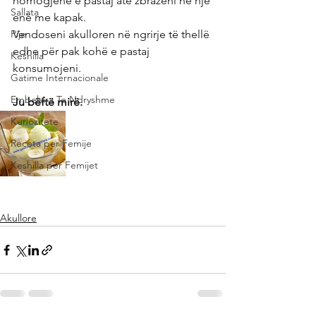
homogjene e pastaj atë zbrazeni në një 
Sallata
enë me kapak.
Pije
Vendoseni akulloren në ngrirje të thellë 
edhe për pak kohë e pastaj 
Keshilla
konsumojeni.
Gatime Internacionale
Embelsira Te Ndryshme
Ju bëftë mirë.
Kuriozitete
Receta per Femije
Keshilla per Femijet
Akullore